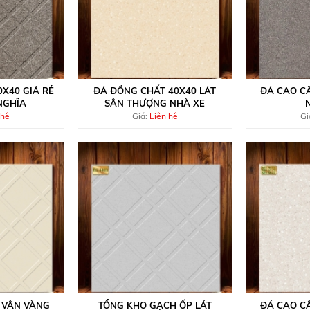
0X40 GIÁ RẺ
ĐÁ ĐỒNG CHẤT 40X40 LÁT
ĐÁ CAO CẤ
NGHĨA
SÂN THƯỢNG NHÀ XE
 hệ
Giá:
Liện hệ
Gi
 VÂN VÀNG
TỔNG KHO GẠCH ỐP LÁT
ĐÁ CAO CẤ