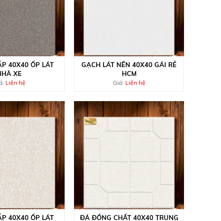
P 40X40 ỐP LÁT
GẠCH LÁT NỀN 40X40 GÁI RẺ
NHÀ XE
HCM
á:
Liện hệ
Giá:
Liện hệ
P 40X40 ỐP LÁT
ĐÁ ĐỒNG CHẤT 40X40 TRUNG