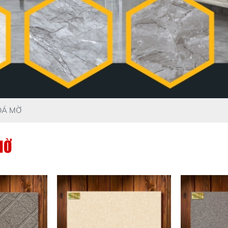
ĐÁ MỜ
MỜ