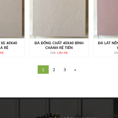
 XE 40X40
ĐÁ ĐỒNG CHẤT 40X40 BÌNH
ĐÁ LÁT NỀ
IÁ RẺ
CHÁNH RẺ TIỀN
 hệ
Giá:
Liện hệ
Gi
1
2
3
»