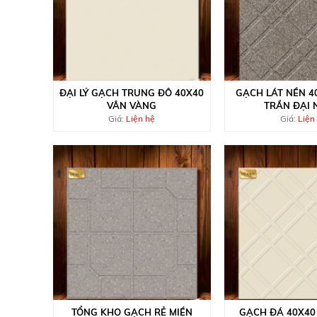
ĐẠI LÝ GẠCH TRUNG ĐÔ 40X40
GẠCH LÁT NỀN 4
VÂN VÀNG
TRẦN ĐẠI 
Giá:
Liện hệ
Giá:
Liện
TỔNG KHO GẠCH RẺ MIỀN
GẠCH ĐÁ 40X40