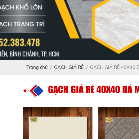
Trang chủ
GẠCH GIÁ RẺ
GẠCH GIÁ RẺ 40X40 
GẠCH GIÁ RẺ 40X40 ĐÁ 