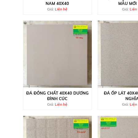
NAM 40X40
MẪU MỚI
Giá:
Liện hệ
Giá:
Liện
ĐÁ ĐỒNG CHẤT 40X40 DƯƠNG
ĐÁ ỐP LÁT 40X4
ĐÌNH CÚC
NGHĨ
Giá:
Liện hệ
Giá:
Liện