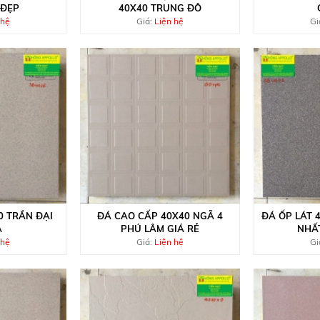
 ĐẸP
40X40 TRUNG ĐÔ
 hệ
Giá:
Liện hệ
Gi
0 TRẦN ĐẠI
ĐÁ CAO CẤP 40X40 NGÃ 4
ĐÁ ỐP LÁT 
A
PHÚ LÂM GIÁ RẺ
NHẤ
 hệ
Giá:
Liện hệ
Gi