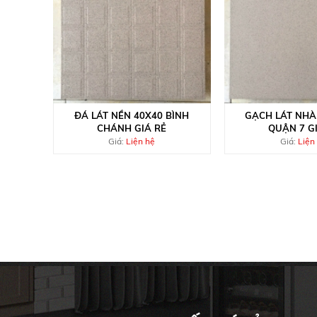
ĐÁ LÁT NỀN 40X40 BÌNH
GẠCH LÁT NHÀ
CHÁNH GIÁ RẺ
QUẬN 7 G
Giá:
Liện hệ
Giá:
Liện