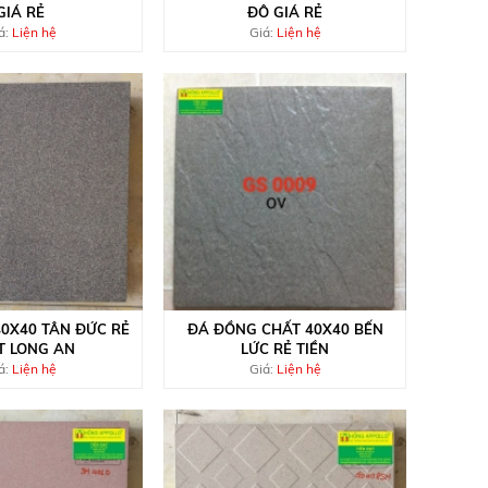
GIÁ RẺ
ĐÔ GIÁ RẺ
á:
Liện hệ
Giá:
Liện hệ
40X40 TÂN ĐỨC RẺ
ĐÁ ĐỒNG CHẤT 40X40 BẾN
T LONG AN
LỨC RẺ TIỀN
á:
Liện hệ
Giá:
Liện hệ