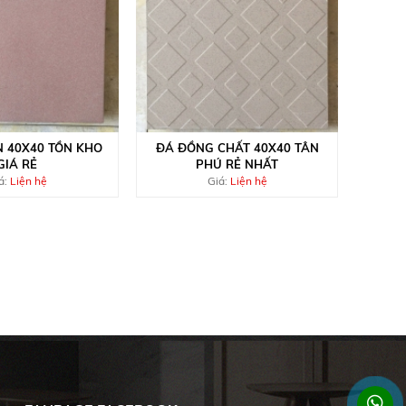
N 40X40 TỒN KHO
ĐÁ ĐỒNG CHẤT 40X40 TÂN
GIÁ RẺ
PHÚ RẺ NHẤT
á:
Liện hệ
Giá:
Liện hệ