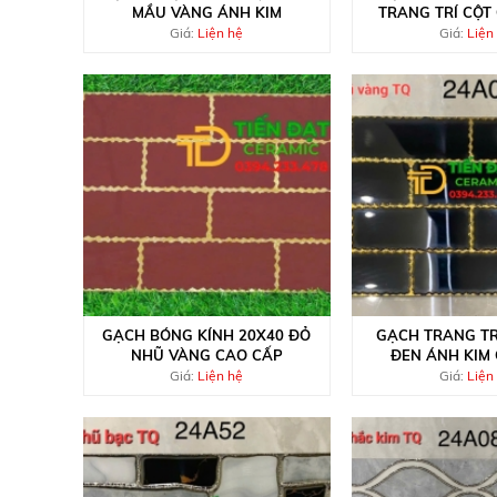
MẦU VÀNG ÁNH KIM
TRANG TRÍ CỘT
TIỀN
Giá:
Liện hệ
Giá:
Liện
GẠCH BÓNG KÍNH 20X40 ĐỎ
GẠCH TRANG TR
NHŨ VÀNG CAO CẤP
ĐEN ÁNH KIM
Giá:
Liện hệ
Giá:
Liện