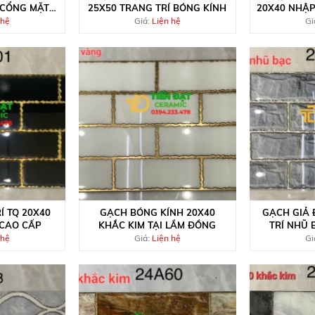
 CỔNG MẶT
25X50 TRANG TRÍ BÓNG KÍNH
20X40 NHẬP
 hệ
Giá:
Liện hệ
Gi
Í TQ 20X40
GẠCH BÓNG KÍNH 20X40
GẠCH GIẢ 
 CAO CẤP
KHẮC KIM TẠI LẦM ĐỒNG
TRÍ NHŨ 
 hệ
Giá:
Liện hệ
Gi