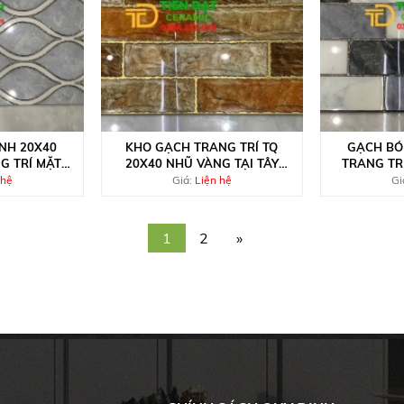
NH 20X40
KHO GẠCH TRANG TRÍ TQ
GẠCH BÓ
G TRÍ MẶT
20X40 NHŨ VÀNG TẠI TÂY
TRANG TR
NINH
CH
 hệ
Giá:
Liện hệ
Gi
1
2
»