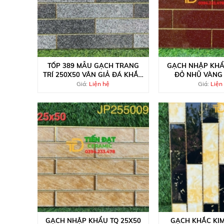
TỐP 389 MẪU GẠCH TRANG
GẠCH NHẬP KHẨ
TRÍ 250X50 VÂN GIẢ ĐÁ KHẮC
ĐỎ NHŨ VÀNG
KIM
Giá:
Liện hệ
Giá:
Liện
GẠCH NHẬP KHẨU TQ 25X50
GẠCH KHẮC KIM