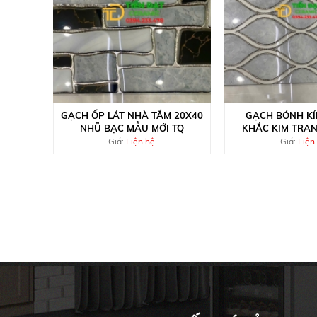
GẠCH ỐP LÁT NHÀ TẮM 20X40
GẠCH BÓNH KÍ
NHŨ BẠC MẪU MỚI TQ
KHẮC KIM TRAN
TIỀN
Giá:
Liện hệ
Giá:
Liện