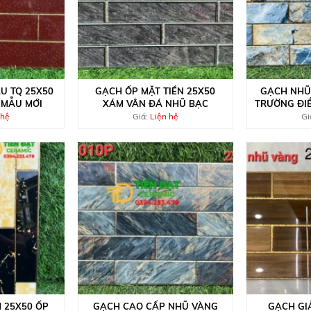
U TQ 25X50
GẠCH ỐP MẶT TIỀN 25X50
GẠCH NHŨ
 MẪU MỚI
XÁM VÂN ĐÁ NHŨ BẠC
TRƯỜNG ĐI
 hệ
Giá:
Liện hệ
Gi
 25X50 ỐP
GẠCH CAO CẤP NHŨ VÀNG
GẠCH GI