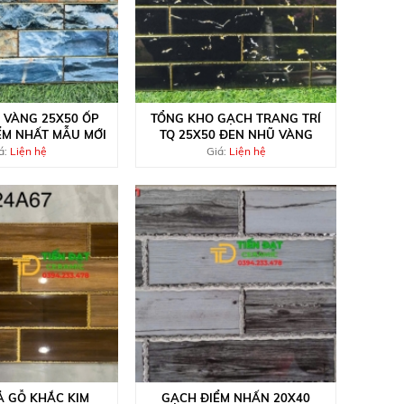
 VÀNG 25X50 ỐP
TỔNG KHO GẠCH TRANG TRÍ
ỂM NHẤT MẪU MỚI
TQ 25X50 ĐEN NHŨ VÀNG
á:
Liện hệ
Giá:
Liện hệ
Ả GỖ KHẮC KIM
GẠCH ĐIỂM NHẤN 20X40