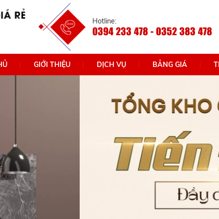
Hotline:
0394 233 478 - 0352 383 478
HỦ
GIỚI THIỆU
DỊCH VỤ
BẢNG GIÁ
T