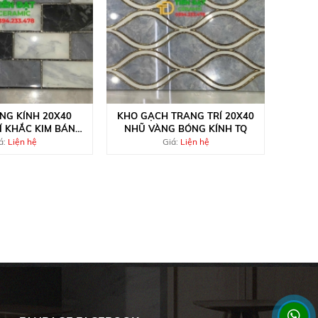
NG KÍNH 20X40
KHO GẠCH TRANG TRÍ 20X40
Í KHẮC KIM BÁN
NHŨ VÀNG BÓNG KÍNH TQ
ẠY NHẤT
á:
Liện hệ
Giá:
Liện hệ