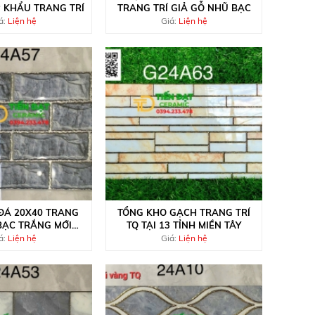
 KHẨU TRANG TRÍ
TRANG TRÍ GIẢ GỖ NHŨ BẠC
á:
Liện hệ
Giá:
Liện hệ
ĐÁ 20X40 TRANG
TỔNG KHO GẠCH TRANG TRÍ
BẠC TRẮNG MỚI
TQ TẠI 13 TỈNH MIỀN TÂY
NHẤT
á:
Liện hệ
Giá:
Liện hệ