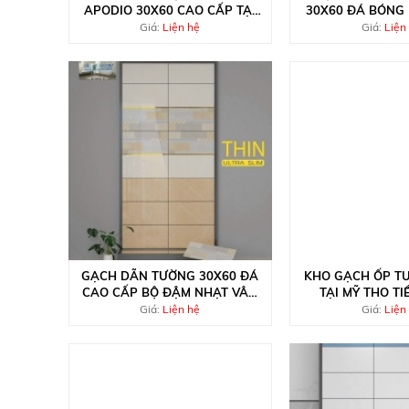
APODIO 30X60 CAO CẤP TẠI
30X60 ĐÁ BÓNG
CẦN THƠ
ĐEN HOA
Giá:
Liện hệ
Giá:
Liện
GẠCH DÃN TƯỜNG 30X60 ĐÁ
KHO GẠCH ỐP T
CAO CẤP BỘ ĐẬM NHẠT VÂN
TẠI MỸ THO TI
VÀNG
Giá:
Liện hệ
Giá:
Liện