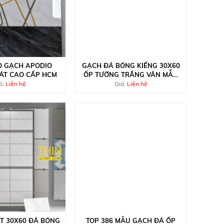
O GẠCH APODIO
GẠCH ĐÁ BÓNG KIẾNG 30X60
LÁT CAO CẤP HCM
ỐP TƯỜNG TRẮNG VÂN MẪU
MỚI
á:
Liện hệ
Giá:
Liện hệ
T 30X60 ĐÁ BÓNG
TOP 386 MẪU GẠCH ĐÁ ỐP