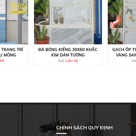
 TRANG TRÍ
ĐÁ BÓNG KIẾNG 30X60 KHẮC
GẠCH ỐP T
ÊU MỎNG
KIM DÁN TƯỜNG
VÀNG SAN
 hệ
Giá:
Liện hệ
Gi
CHÍNH SÁCH QUY ĐỊNH