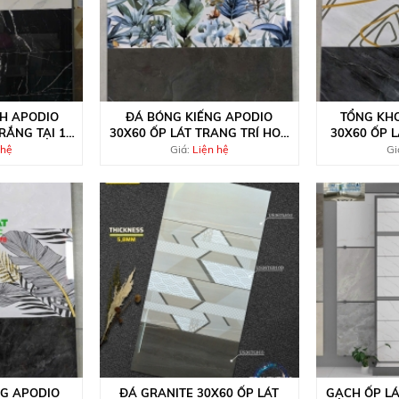
H APODIO
ĐÁ BÓNG KIẾNG APODIO
TỔNG KH
RẮNG TẠI 13
30X60 ỐP LÁT TRANG TRÍ HOA
30X60 ỐP 
 TÂY
VĂN ĐẸP
 hệ
Giá:
Liện hệ
Gi
G APODIO
ĐÁ GRANITE 30X60 ỐP LÁT
GẠCH ỐP LÁ