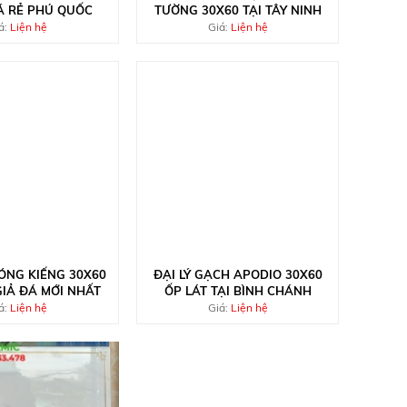
Á RẺ PHÚ QUỐC
TƯỜNG 30X60 TẠI TÂY NINH
á:
Liện hệ
Giá:
Liện hệ
ÓNG KIẾNG 30X60
ĐẠI LÝ GẠCH APODIO 30X60
IẢ ĐÁ MỚI NHẤT
ỐP LÁT TẠI BÌNH CHÁNH
á:
Liện hệ
Giá:
Liện hệ