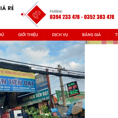
Hotline:
0394 233 478 - 0352 383 478
HỦ
GIỚI THIỆU
DỊCH VỤ
BẢNG GIÁ
T