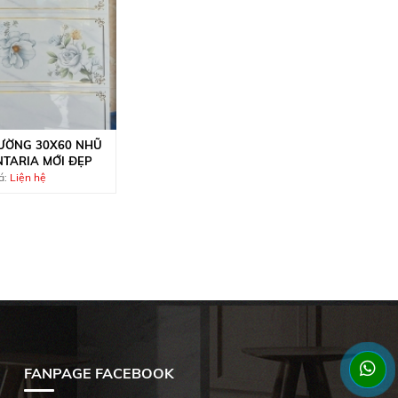
ƯỜNG 30X60 NHŨ
TARIA MỚI ĐẸP
á:
Liện hệ
FANPAGE FACEBOOK