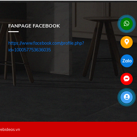
FANPAGE FACEBOOK
https://www.facebook.com/profile.php?
id=100057753636035
Zalo
ebideas.vn