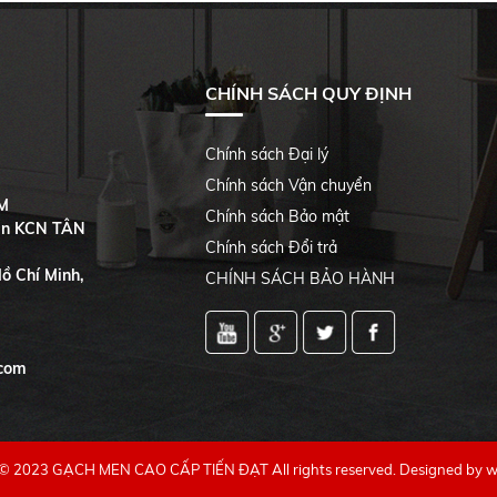
CHÍNH SÁCH QUY ĐỊNH
Chính sách Đại lý
Chính sách Vận chuyển
M
Chính sách Bảo mật
Gần KCN TÂN
Chính sách Đổi trả
ồ Chí Minh,
CHÍNH SÁCH BẢO HÀNH
.com
 © 2023 GẠCH MEN CAO CẤP TIẾN ĐẠT All rights reserved. Designed by
w