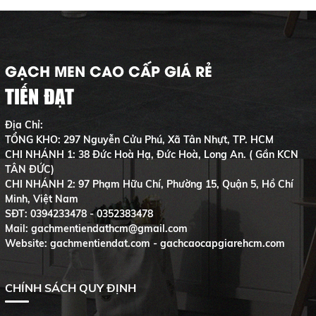
trên thị trường khá đa dạng, phụ
phân phối chính hãng, cung cấp
thuộc vào chất liệu, thương hiệu
sản phẩm chất lượng cùng mức
và công nghệ sản xuất. Bài viết
giá cạnh tranh. Với dịch vụ tư
dưới đây sẽ giúp bạn cập nhật
vấn tận tâm và hỗ trợ giao hàng
bảng giá mới nhất, đồng thời gợi
GẠCH MEN CAO CẤP GIÁ RẺ
nhanh chóng, Tiến Đạt luôn là
ý địa chỉ mua uy tín để tối ưu chi
lựa chọn đáng tin cậy cho mọi
TIẾN ĐẠT
phí và đảm bảo chất lượng cho
khách hàng.
công trình.
Địa Chỉ:
TỔNG KHO: 297 Nguyễn Cửu Phú, Xã Tân Nhựt, TP. HCM
CHI NHÁNH 1: 38 Đức Hoà Hạ, Đức Hoà, Long An. ( Gần KCN
TÂN ĐỨC)
CHI NHÁNH 2: 97 Phạm Hữu Chí, Phường 15, Quận 5, Hồ Chí
Minh, Việt Nam
SĐT:
0394233478 - 0352383478
Mail: gachmentiendathcm@gmail.com
Website: gachmentiendat.com - gachcaocapgiarehcm.com
CHÍNH SÁCH QUY ĐỊNH