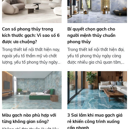
Con số phong thủy trong
Bí quyết chọn gạch cho
kích thước gạch: Vì sao số 6
người mệnh thủy chuẩn
được ưa chuộng?
phong thủy
Trong thiết kế nội thất hiện nay,
Trong thiết kế nội thất hiện đại,
ngoài yếu tố thẩm mỹ và chất
yếu tố phong thủy ngày càng
lượng, yếu tố phong thủy ngày
được nhiều gia chủ quan tâm,
càng được nhiều gia chủ quan
đặc biệt là trong việc lựa chọn
tâm. Một trong những chi tiết
vật liệu ốp lát. Với người mệnh
thú vị nhưng lại có ảnh hưởng
Thủy, việc chọn đúng màu sắc
lớn chính là kích thước gạch.
và họa tiết gạch không chỉ giúp
Đặc biệt, các dòng gạch có số
không gian trở nên hài hòa mà
“6” như 60x60, 60x120 luôn
còn góp phần thu hút năng
được ưa chuộng và sử dụng
lượng tích cực. Trong đó, gạch
rộng rãi. Vậy điều gì khiến con
màu xanh biển kết hợp vân mây
Màu gạch nào phù hợp với
3 Sai lầm khi mua gạch giá
số này trở nên “hot” đến vậy?
đang là xu hướng được ưa
từng không gian sống?
rẻ khiến công trình xuống
chuộng nhờ vẻ đẹp tinh tế và ý
cấp nhanh