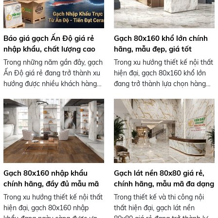
hưởng trực tiếp đến sự an toàn
phù hợp nhiều không gian như
khi sử dụng.
phòng khách, nhà bếp, nhà vệ
sinh, dòng gạch này giúp tạo
nên bề mặt tường hiện đại, gọn
Báo giá gạch Ấn Độ giá rẻ
Gạch 80x160 khổ lớn chính
gàng và bền đẹp theo thời gian.
nhập khẩu, chất lượng cao
hãng, mẫu đẹp, giá tốt
Không chỉ đa dạng mẫu mã, giá
Trong những năm gần đây, gạch
Trong xu hướng thiết kế nội thất
thành hợp lý cũng là yếu tố giúp
Ấn Độ giá rẻ đang trở thành xu
hiện đại, gạch 80x160 khổ lớn
gạch 30x60 trở thành giải pháp
hướng được nhiều khách hàng
đang trở thành lựa chọn hàng
tối ưu cho nhiều công trình hiện
và chủ đầu tư lựa chọn nhờ mẫu
đầu nhờ vẻ đẹp sang trọng, kích
nay.
mã đa dạng, thiết kế hiện đại và
thước ấn tượng và khả năng tạo
chất lượng ổn định. Không chỉ
không gian liền mạch, tinh tế.
đáp ứng nhu cầu thẩm mỹ cao
Với ưu điểm hạn chế đường ron
trong thiết kế nội thất, dòng
và mang lại hiệu ứng mở rộng
gạch nhập khẩu này còn có mức
không gian, dòng gạch này được
giá hợp lý, phù hợp với nhiều
ứng dụng rộng rãi trong các
phân khúc công trình từ nhà ở
công trình cao cấp như biệt thự,
Gạch 80x160 nhập khẩu
Gạch lát nền 80x80 giá rẻ,
dân dụng đến biệt thự, khách
khách sạn, showroom và trung
chính hãng, đầy đủ mẫu mã
chính hãng, mẫu mã đa dạng
sạn và showroom.
tâm thương mại.
Trong xu hướng thiết kế nội thất
Trong thiết kế và thi công nội
hiện đại, gạch 80x160 nhập
thất hiện đại, gạch lát nền