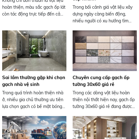
Không chỉ đơn thuần là vật liệu
nghĩa phong thủy sâu sắc.
hoàn thiện, màu sắc gạch ốp lát
Trong bối cảnh giá vật liệu xây
còn tác động trực tiếp đến cảm
dựng ngày càng biến động,
xúc và trải nghiệm của người sử
nhiều người có xu hướng tìm
dụng trong không gian sống.
đến các dòng gạch giá rẻ để tiết
Việc lựa chọn màu gạch phù
kiệm chi phí. Tuy nhiên, không
hợp không chỉ giúp tăng tính
phải sản phẩm giá thấp nào
thẩm mỹ mà còn góp phần tạo
cũng là “món hời”. Trên thực tế,
nên sự thoải mái, thư giãn hoặc
không ít loại gạch lỗi, kém chất
kích thích năng lượng tích cực
lượng đang được bán dưới danh
mỗi ngày.
nghĩa “giảm giá sâu”, tiềm ẩn
nhiều rủi ro cho công trình. Dưới
Sai lầm thường gặp khi chọn
Chuyên cung cấp gạch ốp
đây là 3 điều bạn nhất định phải
gạch nhà vệ sinh
tường 30x60 giá rẻ
biết trước khi quyết định mua
Trong quá trình hoàn thiện nhà
Trong các dòng vật liệu hoàn
gạch giá rẻ.
ở, nhiều gia chủ thường ưu tiên
thiện nội thất hiện nay, gạch ốp
lựa chọn gạch có bề mặt bóng
tường 30x60 giá rẻ đang được
kiếng cho nhà vệ sinh vì nghĩ
nhiều gia đình và chủ đầu tư ưu
rằng sẽ giúp không gian sáng và
tiên lựa chọn nhờ sự cân bằng
sạch hơn. Tuy nhiên, đây lại là
giữa chi phí và thẩm mỹ. Với kích
một sai lầm phổ biến có thể ảnh
thước tiêu chuẩn, dễ thi công và