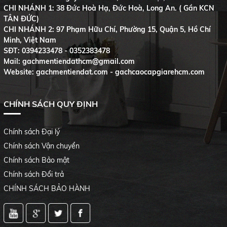
CHI NHÁNH 1: 38 Đức Hoà Hạ, Đức Hoà, Long An. ( Gần KCN
TÂN ĐỨC)
CHI NHÁNH 2: 97 Phạm Hữu Chí, Phường 15, Quận 5, Hồ Chí
Minh, Việt Nam
SĐT:
0394233478 - 0352383478
Mail: gachmentiendathcm@gmail.com
Website: gachmentiendat.com - gachcaocapgiarehcm.com
CHÍNH SÁCH QUY ĐỊNH
Chính sách Đại lý
Chính sách Vận chuyển
Chính sách Bảo mật
Chính sách Đổi trả
CHÍNH SÁCH BẢO HÀNH