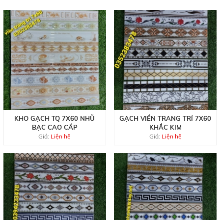
KHO GẠCH TQ 7X60 NHŨ
GẠCH VIỀN TRANG TRÍ 7X60
BẠC CAO CẤP
KHẮC KIM
Giá:
Liện hệ
Giá:
Liện hệ