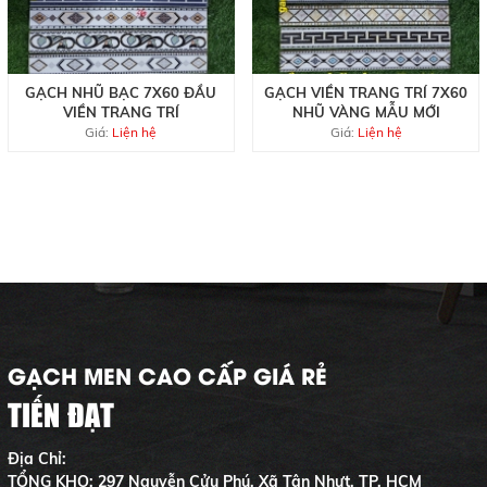
GẠCH NHŨ BẠC 7X60 ĐẦU
GẠCH VIỀN TRANG TRÍ 7X60
VIỀN TRANG TRÍ
NHŨ VÀNG MẪU MỚI
Giá:
Liện hệ
Giá:
Liện hệ
GẠCH MEN CAO CẤP GIÁ RẺ
TIẾN ĐẠT
Địa Chỉ:
TỔNG KHO: 297 Nguyễn Cửu Phú, Xã Tân Nhựt, TP. HCM