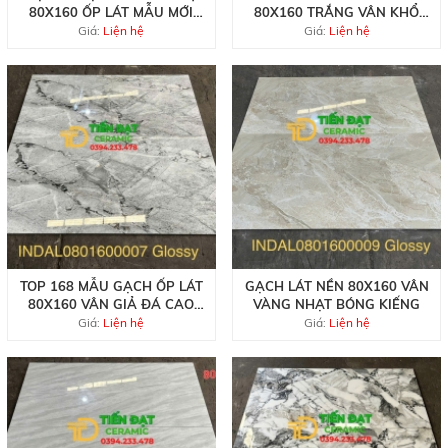
80X160 ỐP LÁT MẪU MỚI
80X160 TRẮNG VÂN KHỔ
ĐẸP RẺ
LỚN ỐP TƯỜNG
Giá:
Liện hệ
Giá:
Liện hệ
TOP 168 MẪU GẠCH ỐP LÁT
GẠCH LÁT NỀN 80X160 VÂN
80X160 VÂN GIẢ ĐÁ CAO
VÀNG NHẠT BÓNG KIẾNG
CẤP
Giá:
Liện hệ
Giá:
Liện hệ