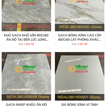
KHO GẠCH KHỔ LỚN 80X160
GẠCH BÓNG KÍNH CAO CẤP
ẤN ĐỘ TẠI BẾN LỨC LONG
80X160 LÁT PHÒNG KHÁCH
AN
TRẮNG VÂN VÀNG
Giá:
Liện hệ
Giá:
Liện hệ
GẠCH NHẬP KHẨU ẤN ĐỘ
ĐÁ BÓNG KÍNH VI TINH