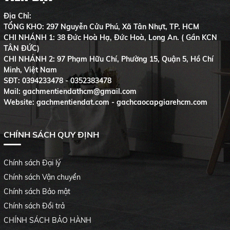
Địa Chỉ:
TỔNG KHO: 297 Nguyễn Cửu Phú, Xã Tân Nhựt, TP. HCM
CHI NHÁNH 1: 38 Đức Hoà Hạ, Đức Hoà, Long An. ( Gần KCN
TÂN ĐỨC)
CHI NHÁNH 2: 97 Phạm Hữu Chí, Phường 15, Quận 5, Hồ Chí
Minh, Việt Nam
SĐT:
0394233478 - 0352383478
Mail: gachmentiendathcm@gmail.com
Website: gachmentiendat.com - gachcaocapgiarehcm.com
CHÍNH SÁCH QUY ĐỊNH
Chính sách Đại lý
Chính sách Vận chuyển
Chính sách Bảo mật
Chính sách Đổi trả
CHÍNH SÁCH BẢO HÀNH