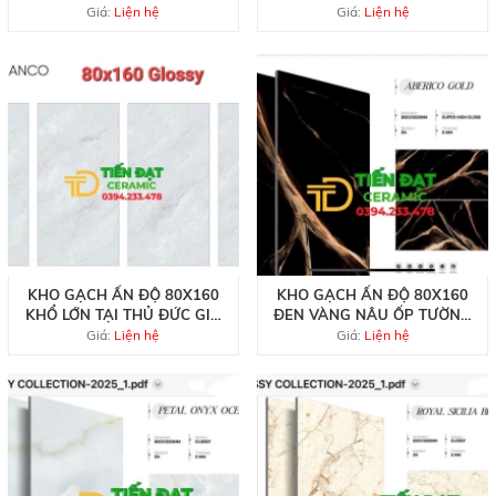
RẺ
CƯƠNG
Giá:
Liện hệ
Giá:
Liện hệ
KHO GẠCH ẤN ĐỘ 80X160
KHO GẠCH ẤN ĐỘ 80X160
KHỔ LỚN TẠI THỦ ĐỨC GIÁ
ĐEN VÀNG NÂU ỐP TƯỜNG
RẺ
TRANG TRÍ
Giá:
Liện hệ
Giá:
Liện hệ