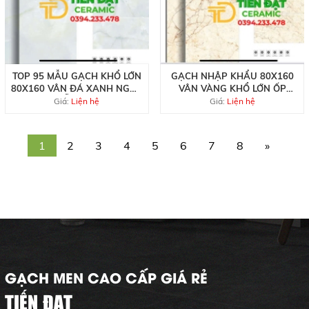
TOP 95 MẪU GẠCH KHỔ LỚN
GẠCH NHẬP KHẨU 80X160
80X160 VÂN ĐÁ XANH NGỌC
VÂN VÀNG KHỔ LỚN ỐP
MẪU MỚI
TƯỜNG GIÁ RẺ
Giá:
Liện hệ
Giá:
Liện hệ
1
2
3
4
5
6
7
8
»
GẠCH MEN CAO CẤP GIÁ RẺ
TIẾN ĐẠT