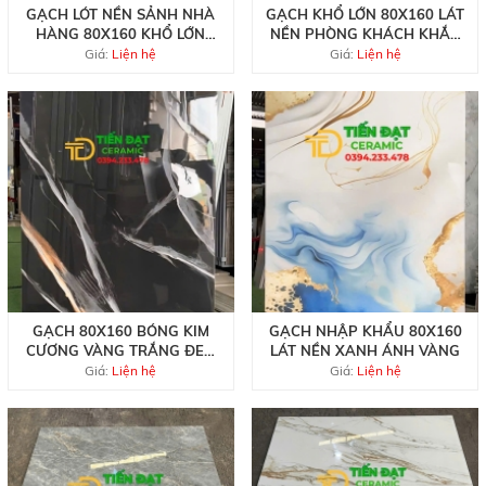
GẠCH LÓT NỀN SẢNH NHÀ
GẠCH KHỔ LỚN 80X160 LÁT
HÀNG 80X160 KHỔ LỚN
NỀN PHÒNG KHÁCH KHẮC
TRẮNG XANH NHŨ VÀNG
VÀNG
Giá:
Liện hệ
Giá:
Liện hệ
GẠCH 80X160 BÓNG KIM
GẠCH NHẬP KHẨU 80X160
CƯƠNG VÀNG TRẮNG ĐEN
LÁT NỀN XANH ÁNH VÀNG
VÁCH CẦU THANG
Giá:
Liện hệ
Giá:
Liện hệ