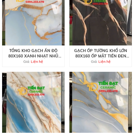
TỔNG KHO GẠCH ẤN ĐỘ
GẠCH ỐP TƯỜNG KHỔ LỚN
80X160 XANH NHẠT NHŨ
80X160 ỐP MẶT TIỀN ĐEN
VÀNG TẠI QUẬN 8
ÁNH VÀNG
Giá:
Liện hệ
Giá:
Liện hệ