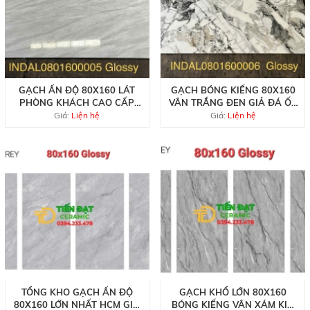
GẠCH ẤN ĐỘ 80X160 LÁT
GẠCH BÓNG KIẾNG 80X160
PHÒNG KHÁCH CAO CẤP
VÂN TRẮNG ĐEN GIẢ ĐÁ ỐP
MỚI NHẤT
LÁT
Giá:
Liện hệ
Giá:
Liện hệ
TỔNG KHO GẠCH ẤN ĐỘ
GẠCH KHỔ LỚN 80X160
80X160 LỚN NHẤT HCM GIÁ
BÓNG KIẾNG VÂN XÁM KIM