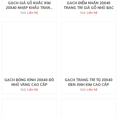
GẠCH GIẢ GỖ KHẮC KIM
GẠCH ĐIỂM NHẤN 20X40
20X40 NHẬP KHẨU TRANG
TRANG TRÍ GIẢ GỖ NHŨ BẠC
TRÍ
Giá:
Liện hệ
Giá:
Liện hệ
GẠCH BÓNG KÍNH 20X40 ĐỎ
GẠCH TRANG TRÍ TQ 20X40
NHŨ VÀNG CAO CẤP
ĐEN ÁNH KIM CAO CẤP
Giá:
Liện hệ
Giá:
Liện hệ