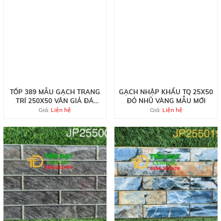
TỐP 389 MẪU GẠCH TRANG
GẠCH NHẬP KHẨU TQ 25X50
TRÍ 250X50 VÂN GIẢ ĐÁ
ĐỎ NHŨ VÀNG MẪU MỚI
KHẮC KIM
Giá:
Liện hệ
Giá:
Liện hệ