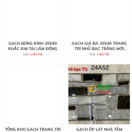
GẠCH BÓNG KÍNH 20X40
GẠCH GIẢ ĐÁ 20X40 TRANG
KHẮC KIM TẠI LẦM ĐỒNG
TRÍ NHŨ BẠC TRẮNG MỚI
NHẤT
Giá:
Liện hệ
Giá:
Liện hệ
TỔNG KHO GẠCH TRANG TRÍ
GẠCH ỐP LÁT NHÀ TẮM