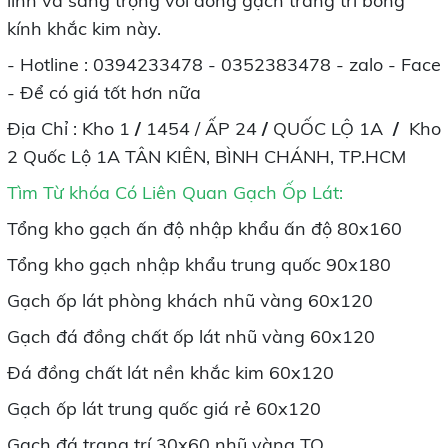
linh và sang trọng với dòng gạch trang trí bóng
kính khắc kim này.
- Hotline : 0394233478 - 0352383478 - zalo - Face
- Để có giá tốt hơn nữa
Địa Chỉ : Kho 1
/
1454 / ẤP 24
/
QUỐC LỘ 1A
/
Kho
2 Quốc Lộ 1A TÂN KIÊN, BÌNH CHÁNH, TP.HCM
Tìm Từ khóa Có Liên Quan Gạch Ốp Lát
:
Tổng kho gạch ấn độ nhập khẩu ấn độ 80x160
Tổng kho gạch nhập khẩu trung quốc 90x180
Gạch ốp lát phòng khách nhũ vàng 60x120
Gạch đá đồng chất ốp lát nhũ vàng 60x120
Đá đồng chất lát nền khắc kim 60x120
Gạch ốp lát trung quốc giá rẻ 60x120
Gạch đá trang trí 30x60 nhũ vàng TQ