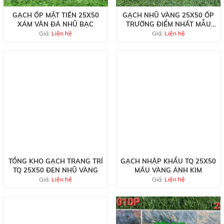
GẠCH ỐP MẶT TIỀN 25X50
GẠCH NHŨ VÀNG 25X50 ỐP
XÁM VÂN ĐÁ NHŨ BẠC
TRƯỜNG ĐIỂM NHẤT MẪU
MỚI
Giá:
Liện hệ
Giá:
Liện hệ
TỔNG KHO GẠCH TRANG TRÍ
GẠCH NHẬP KHẨU TQ 25X50
TQ 25X50 ĐEN NHŨ VÀNG
MẦU VÀNG ÁNH KIM
Giá:
Liện hệ
Giá:
Liện hệ