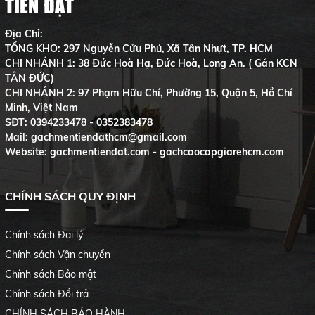
TIẾN ĐẠT
Địa Chỉ:
TỔNG KHO: 297 Nguyễn Cửu Phú, Xã Tân Nhựt, TP. HCM
CHI NHÁNH 1: 38 Đức Hoà Hạ, Đức Hoà, Long An. ( Gần KCN
TÂN ĐỨC)
CHI NHÁNH 2: 97 Phạm Hữu Chí, Phường 15, Quận 5, Hồ Chí
Minh, Việt Nam
SĐT:
0394233478 - 0352383478
Mail: gachmentiendathcm@gmail.com
Website: gachmentiendat.com - gachcaocapgiarehcm.com
CHÍNH SÁCH QUY ĐỊNH
Chính sách Đại lý
Chính sách Vận chuyển
Chính sách Bảo mật
Chính sách Đổi trả
CHÍNH SÁCH BẢO HÀNH