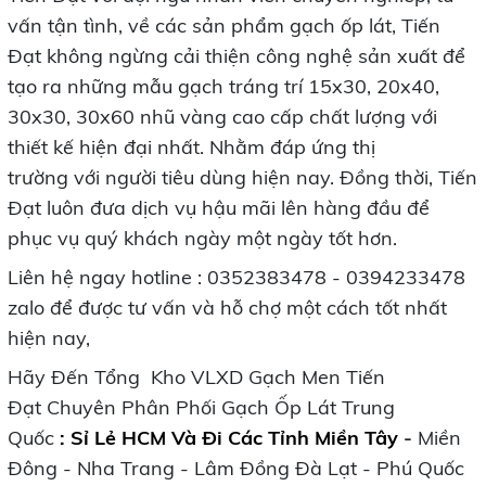
vấn tận tình, về các sản phẩm gạch ốp lát, Tiến
Đạt không ngừng cải thiện công nghệ sản xuất để
tạo ra những mẫu gạch tráng trí 15x30, 20x40,
30x30, 30x60 nhũ vàng cao cấp chất lượng với
thiết kế hiện đại nhất. Nhằm đáp ứng thị
trường với người tiêu dùng hiện nay. Đồng thời, Tiến
Đạt luôn đưa dịch vụ hậu mãi lên hàng đầu để
phục vụ quý khách ngày một ngày tốt hơn.
Liên hệ ngay hotline : 0352383478 - 0394233478
zalo để được tư vấn và hỗ chợ một cách tốt nhất
hiện nay,
Hãy Đến Tổng Kho VLXD Gạch Men Tiến
Đạt Chuyên Phân Phối Gạch Ốp Lát Trung
Quốc
:
Sỉ Lẻ HCM Và Đi Các Tỉnh Miền Tây
-
Miền
Đông - Nha Trang - Lâm Đồng Đà Lạt - Phú Quốc