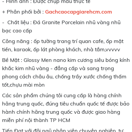
- Hình ảnh : Được chụp mẫu thực tế
+ Phân phối bởi :
Gachcaocapgiarehcm.com
- Chất liệu : Đá Granite Porcelain nhũ vàng nhũ
bạc cao cấp
Công năng : ốp tường trang trí quan cafe, ốp mặt
tiền, karaok, ốp lát phòng khách, nhà tắm,vvvvv
Bề Mặt : Glossy Men nano kim cương siêu bóng kính
khắc kim nhũ vàng - đẳng cấp và sang trọng
phong cách châu âu, chống trầy xước chống thấm
tốt,chựu mài mòn
Các sản phẩm chúng tôi cung cấp là hàng chính
hãng trung quốc, đúng tiêu chuẩn quốc tế được bảo
hành chính hãng trung quốc và được giao hàng
miễn phí nội thành TP HCM
Tiến Đạt với đội ngũ nhân viên chuyên nghiêp, tư