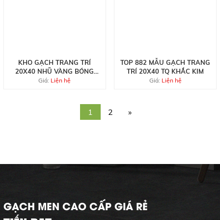
KHO GẠCH TRANG TRÍ
TOP 882 MẪU GẠCH TRANG
20X40 NHŨ VÀNG BÓNG
TRÍ 20X40 TQ KHẮC KIM
KÍNH TQ
Giá:
Liện hệ
Giá:
Liện hệ
1
2
»
GẠCH MEN CAO CẤP GIÁ RẺ