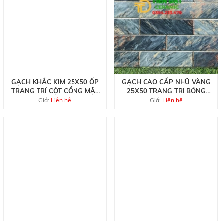
GẠCH KHẮC KIM 25X50 ỐP
GẠCH CAO CẤP NHŨ VÀNG
TRANG TRÍ CỘT CỔNG MẶT
25X50 TRANG TRÍ BÓNG
TIỀN
KÍNH
Giá:
Liện hệ
Giá:
Liện hệ