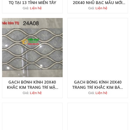
TQ TẠI 13 TỈNH MIỀN TÂY
20X40 NHŨ BẠC MẪU MỚI
TQ
Giá:
Liện hệ
Giá:
Liện hệ
GẠCH BÓNH KÍNH 20X40
GẠCH BÓNG KÍNH 20X40
KHẮC KIM TRANG TRÍ MẶT
TRANG TRÍ KHẮC KIM BÁN
TIỀN
CHẠY NHẤT
Giá:
Liện hệ
Giá:
Liện hệ