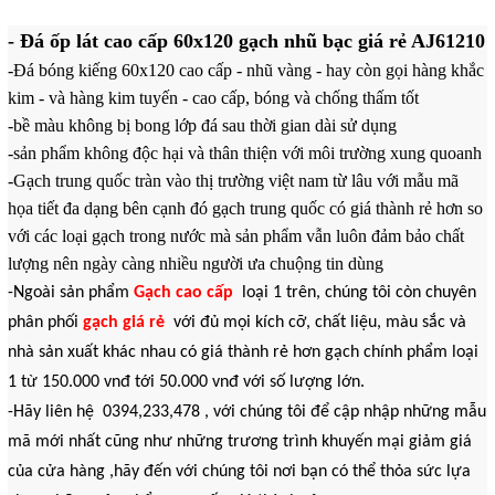
-
Đá ốp lát cao cấp 60x120 gạch nhũ bạc giá rẻ AJ61210
-
Đá bóng kiếng 60x120 cao cấp - nhũ vàng - hay còn gọi hàng khắc
kim - và hàng kim tuyến - cao cấp, bóng và chống thấm tốt
-bề màu không bị bong lớp đá sau thời gian dài sử dụng
-sản phẩm không độc hại và thân thiện với môi trường xung quoanh
-Gạch trung quốc tràn vào thị trường việt nam từ lâu với mẫu mã
họa tiết đa dạng bên cạnh đó gạch trung quốc có giá thành rẻ hơn so
với các loại gạch trong nước mà sản phẩm vẫn luôn đảm bảo chất
lượng nên ngày càng nhiều người ưa chuộng tin dùng
-Ngoài sản phẩm
Gạch cao cấp
loại 1 trên, chúng tôi còn chuyên
phân phối
gạch giá rẻ
với đủ mọi kích cỡ, chất liệu, màu sắc và
nhà sản xuất khác nhau có giá thành rẻ hơn gạch chính phẩm loại
1 từ 150.000 vnđ tới 50.000 vnđ với số lượng lớn.
-Hãy liên hệ 0394,233,478 , với chúng tôi để cập nhập những mẫu
mã mới nhất cũng như những trương trình khuyến mại giảm giá
của cửa hàng ,hãy đến với chúng tôi nơi bạn có thể thỏa sức lựa