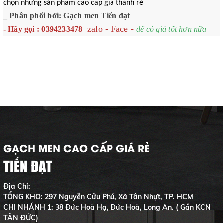
chọn những sản phẩm cao cấp giá thành rẻ
_ Phân phối bởi: Gạch men Tiến đạt
zalo - Face -
- Hãy gọi : 0394233478
để có giá tốt hơn nữa
GẠCH MEN CAO CẤP GIÁ RẺ
TIẾN ĐẠT
Địa Chỉ:
TỔNG KHO: 297 Nguyễn Cửu Phú, Xã Tân Nhựt, TP. HCM
CHI NHÁNH 1: 38 Đức Hoà Hạ, Đức Hoà, Long An. ( Gần KCN
TÂN ĐỨC)