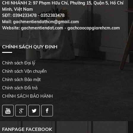
CHI NHÁNH 2: 97 Phạm Hữu Chí, Phường 15, Quận 5, Hồ Chí
Minh, Việt Nam
SĐT:
0394233478 - 0352383478
Mail: gachmentiendathcm@gmail.com
Website: gachmentiendat.com - gachcaocapgiarehcm.com
CHÍNH SÁCH QUY ĐỊNH
Chính sách Đại lý
Chính sách Vận chuyển
Chính sách Bảo mật
Chính sách Đổi trả
CHÍNH SÁCH BẢO HÀNH
FANPAGE FACEBOOK