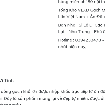
hàng miễn phí 80 nội t
Tổng Kho VLXD Gạch M
Lớn Việt Nam + Ấn Độ 
Ban Nha : Sỉ Lẻ Đi Các
Lạt - Nha Trang - Phú 
Hotline : 0394233478 - 
nhất hiện nay,
i Tinh
à dòng gạch khổ lớn được nhập khẩu trực tiếp từ ấn 
i. Đây là sản phẩm mang lại vẻ đẹp tự nhiên, được 
 thang máy.