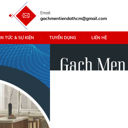
Email:
gachmentiendathcm@gmail.com
IN TỨC & SỰ KIỆN
TUYỂN DỤNG
LIÊN HỆ