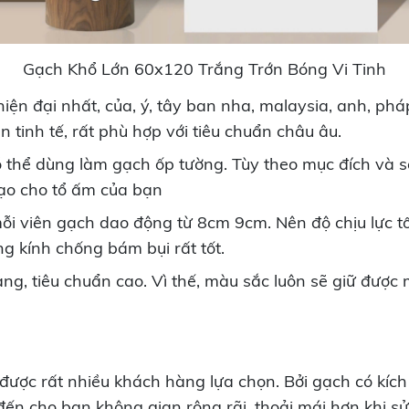
Gạch Khổ Lớn 60x120 Trắng Trớn Bóng Vi Tinh
n đại nhất, của, ý, tây ban nha, malaysia, anh, pháp,
tinh tế, rất phù hợp với tiêu chuẩn châu âu.
 thể dùng làm gạch ốp tường. Tùy theo mục đích và s
ạo cho tổ ấm của bạn
i viên gạch dao động từ 8cm 9cm. Nên độ chịu lực tố
g kính chống bám bụi rất tốt.
àng, tiêu chuẩn cao. Vì thế, màu sắc luôn sẽ giữ đượ
ợc rất nhiều khách hàng lựa chọn. Bởi gạch có kích th
đến cho bạn không gian rộng rãi, thoải mái hơn khi sử