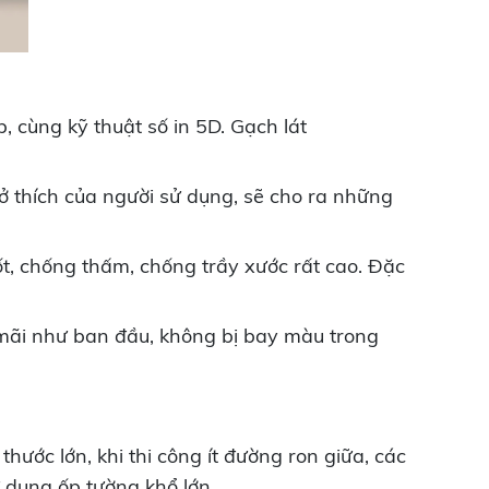
 cùng kỹ thuật số in 5D. Gạch lát
ở thích của người sử dụng, sẽ cho ra những
t, chống thấm, chống trầy xước rất cao. Đặc
c mãi như ban đầu, không bị bay màu trong
ước lớn, khi thi công ít đường ron giữa, các
 dụng ốp tường khổ lớn,