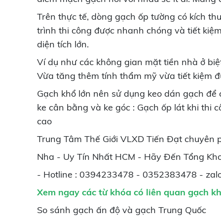
Trên thực tế, dòng gạch ốp tường có kích th
trình thi công được nhanh chóng và tiết kiệ
diện tích lớn.
Ví dụ như các không gian mặt tiền nhà ở bi
Vừa tăng thêm tính thẩm mỹ vừa tiết kiệm đ
Gạch khổ lớn nên sử dụng keo dán gạch để 
ke cân bằng và ke góc : Gạch ốp lát khi thi
cao
Trung Tâm Thế Giới VLXD Tiến Đạt chuyên 
Nha - Uy Tín Nhất HCM - Hãy Đến Tổng Kho
- Hotline : 0394233478 - 0352383478 - zalo
Xem ngay các từ khóa có liên quan
gạch kh
So sánh gạch ấn độ và gạch Trung Quốc