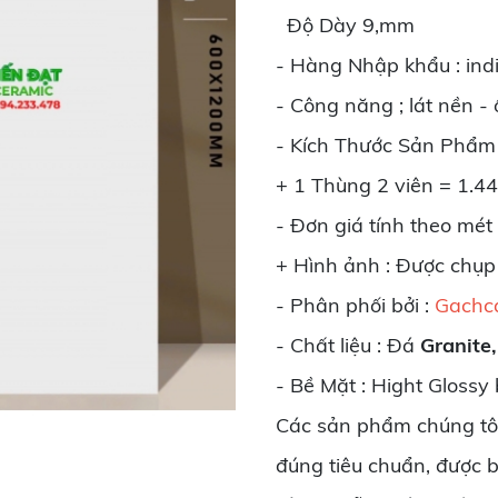
Độ Dày 9,mm
- Hàng Nhập khẩu : ind
- Công năng ; lát nền -
- Kích Thước Sản Phẩ
+ 1 Thùng 2 viên = 1.4
- Đơn giá tính theo mét
+ Hình ảnh : Được chụp
- Phân phối bởi :
Gachc
- Chất liệu : Đá
Granite,
- Bề Mặt : Hight Glossy
Các sản phẩm chúng tôi
đúng tiêu chuẩn, được 