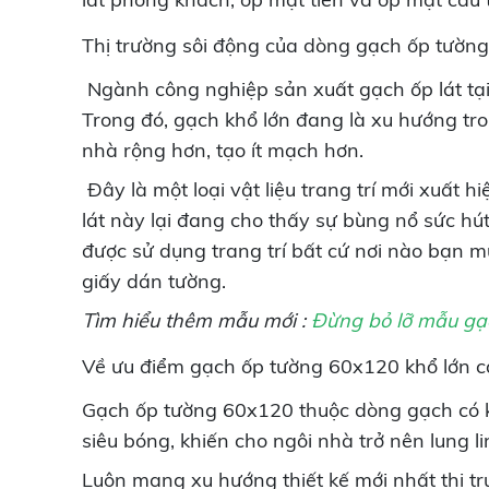
Thị trường sôi động của dòng gạch ốp tường
Ngành công nghiệp sản xuất gạch ốp lát tại V
Trong đó, gạch khổ lớn đang là xu hướng tr
nhà rộng hơn, tạo ít mạch hơn.
Đây là một loại vật liệu trang trí mới xuất
lát này lại đang cho thấy sự bùng nổ sức h
được sử dụng trang trí bất cứ nơi nào bạn 
giấy dán tường.
Tìm hiểu thêm mẫu mới :
Đừng bỏ lỡ mẫu gạc
Về ưu điểm gạch ốp tường 60x120 khổ lớn 
Gạch ốp tường 60x120 thuộc dòng gạch có kíc
siêu bóng, khiến cho ngôi nhà trở nên lung 
Luôn mang xu hướng thiết kế mới nhất thị t