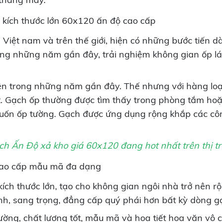
 kích thước lớn 60x120 ấn độ cao cấp
iệt nam và trên thế giới, hiện có những bước tiến dài
ong những năm gần đây, trải nghiệm không gian ốp l
 hiện trong những năm gần đây. Thế nhưng với hàng loạ
út. Gạch ốp thường được tìm thấy trong phòng tắm h
muốn ốp tường. Gạch được ứng dụng rộng khắp các côn
h Ấn Độ xả kho giá 60x120 đang hot nhất trên thị t
cao cấp mẫu mã đa dạng
h thước lớn, tạo cho không gian ngôi nhà trở nên rộn
linh, sang trọng, đẳng cấp quý phái hơn bất kỳ dòng g
rường, chất lượng tốt, mẫu mã và họa tiết hoa văn vô