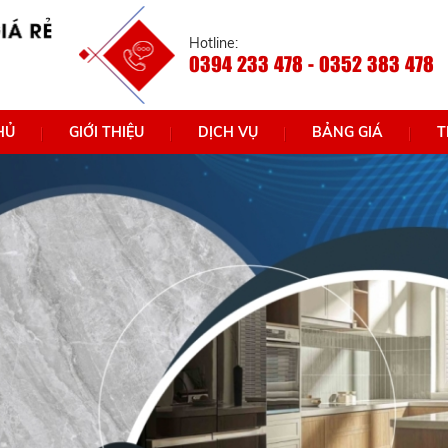
Hotline:
0394 233 478 - 0352 383 478
HỦ
GIỚI THIỆU
DỊCH VỤ
BẢNG GIÁ
T