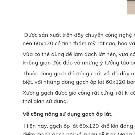
Được sản xuất trên dây chuyền công nghệ hiệ
nền 60x120 có tính thẩm mỹ rất cao, hoa văn 
Vừa có thể dùng để làm gạch lát nền, vừa có
không gian độc đáo và những ý tưởng táo b
Thuộc dòng gạch đá đồng chất với độ dày mỗ
biệt, với những dòng gạch ốp lát 60x120 bón
Xương gạch được gia công rất cứng, rất kĩ c
thời gian sử dụng.
Về công năng sử dụng gạch ốp lát,
Hiện nay, gạch ốp lát 60x120 khổ lớn đang đư
điểm mạch gạch nối với nhau sẽ ít đi. Mang 