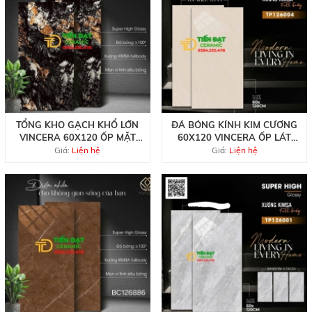
TỔNG KHO GẠCH KHỔ LỚN
ĐÁ BÓNG KÍNH KIM CƯƠNG
VINCERA 60X120 ỐP MẶT
60X120 VINCERA ỐP LÁT
TIỀN
VÀNG KEM
Giá:
Liện hệ
Giá:
Liện hệ