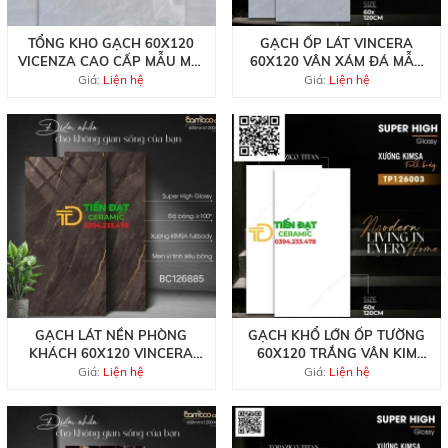
TỔNG KHO GẠCH 60X120
GẠCH ỐP LÁT VINCERA
VICENZA CAO CẤP MẪU MỚI
60X120 VÂN XÁM ĐÁ MẪU
TẠI HCM
MỚI TẠI QUÂN 7
Giá:
Liện hệ
Giá:
Liện hệ
GẠCH LÁT NỀN PHÒNG
GẠCH KHỔ LỚN ỐP TƯỜNG
KHÁCH 60X120 VINCERA
60X120 TRẮNG VÂN KIM
MÀU NÂU KHẮC KIM
CƯƠNG VINCERA
Giá:
Liện hệ
Giá:
Liện hệ