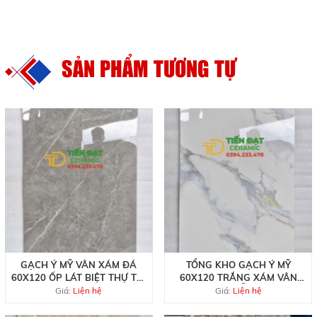
SẢN PHẨM TƯƠNG TỰ
GẠCH Ý MỸ VÂN XÁM ĐÁ
TỔNG KHO GẠCH Ý MỸ
60X120 ỐP LÁT BIỆT THỰ TẠI
60X120 TRẮNG XÁM VÂN
QUẬN 7
VÀNG MẪU MỚI
Giá:
Liện hệ
Giá:
Liện hệ