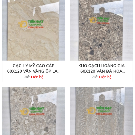
GẠCH Ý MỸ CAO CẤP
KHO GẠCH HOÀNG GIA
60X120 VÂN VÀNG ỐP LÁT
60X120 VÂN ĐÁ HOA
NHÀ HÀNG QUÁN BAR
CƯƠNG TẠI HCM
Giá:
Liện hệ
Giá:
Liện hệ