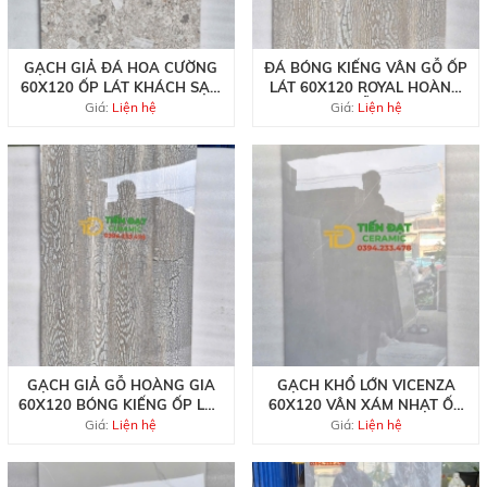
GẠCH GIẢ ĐÁ HOA CƯỜNG
ĐÁ BÓNG KIẾNG VÂN GỖ ỐP
60X120 ỐP LÁT KHÁCH SẠN
LÁT 60X120 ROYAL HOÀNG
CAO CẤP
GIA MẪU MỚI
Giá:
Liện hệ
Giá:
Liện hệ
GẠCH GIẢ GỖ HOÀNG GIA
GẠCH KHỔ LỚN VICENZA
60X120 BÓNG KIẾNG ỐP LÁT
60X120 VÂN XÁM NHẠT ỐP
QUẦY TIẾP TÂN
LÁT BIỆT THỰ CAO CẤP
Giá:
Liện hệ
Giá:
Liện hệ