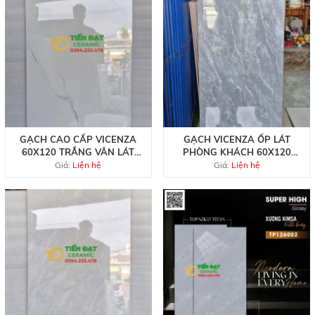
GẠCH CAO CẤP VICENZA
GẠCH VICENZA ỐP LÁT
60X120 TRẮNG VÂN LÁT
PHÒNG KHÁCH 60X120
NỀN NHÀ HÀNG BÁN CHẠY
BÓNG KIẾNG VÂN XÁM GIẢ
Giá:
Liện hệ
Giá:
Liện hệ
NHẤT
ĐÁ