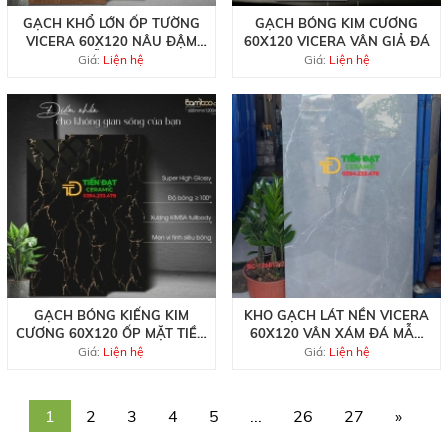
GẠCH KHỔ LỚN ỐP TƯỜNG
GẠCH BÓNG KIM CƯƠNG
VICERA 60X120 NÂU ĐẬM
60X120 VICERA VÂN GIẢ ĐÁ
MẪU MỚI
Giá:
Liện hệ
Giá:
Liện hệ
GẠCH BÓNG KIẾNG KIM
KHO GẠCH LÁT NỀN VICERA
CƯƠNG 60X120 ỐP MẶT TIỀN
60X120 VÂN XÁM ĐÁ MẪU
ĐEN VÀNG
MỚI TẠI QUẬN 3
Giá:
Liện hệ
Giá:
Liện hệ
1
2
3
4
5
...
26
27
»