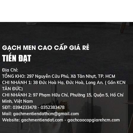
GẠCH MEN CAO CẤP GIÁ RẺ
TIẾN ĐẠT
Địa Chỉ:
TỔNG KHO: 297 Nguyễn Cửu Phú, Xã Tân Nhựt, TP. HCM
CHI NHÁNH 1: 38 Đức Hoà Hạ, Đức Hoà, Long An. ( Gần KCN
TÂN ĐỨC)
CHI NHÁNH 2: 97 Phạm Hữu Chí, Phường 15, Quận 5, Hồ Chí
Minh, Việt Nam
SĐT:
0394233478 - 0352383478
Mail: gachmentiendathcm@gmail.com
Website: gachmentiendat.com - gachcaocapgiarehcm.com