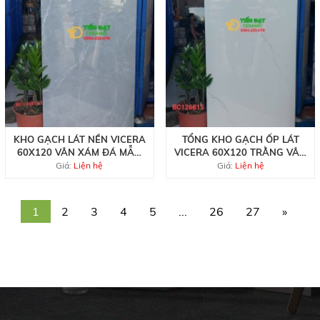
KHO GẠCH LÁT NỀN VICERA
TỔNG KHO GẠCH ỐP LÁT
60X120 VÂN XÁM ĐÁ MẪU
VICERA 60X120 TRẰNG VÂN
MỚI TẠI QUẬN 3
BÓNG KIM CƯƠNG
Giá:
Liện hệ
Giá:
Liện hệ
1
2
3
4
5
...
26
27
»