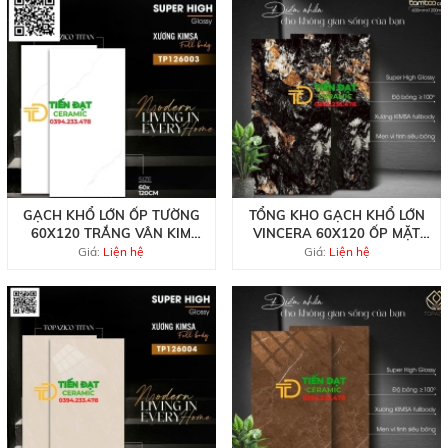
GẠCH KHỔ LỚN ỐP TƯỜNG
TỔNG KHO GẠCH KHỔ LỚN
60X120 TRẮNG VÂN KIM
VINCERA 60X120 ỐP MẶT
CƯƠNG VINCERA
TIỀN
Giá:
Liện hệ
Giá:
Liện hệ