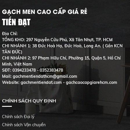
GẠCH MEN CAO CẤP GIÁ RẺ
TIẾN ĐẠT
Địa Chỉ:
TỔNG KHO: 297 Nguyễn Cửu Phú, Xã Tân Nhựt, TP. HCM
CHI NHÁNH 1: 38 Đức Hoà Hạ, Đức Hoà, Long An. ( Gần KCN
TÂN ĐỨC)
CHI NHÁNH 2: 97 Phạm Hữu Chí, Phường 15, Quận 5, Hồ Chí
Minh, Việt Nam
SĐT:
0394233478 - 0352383478
Mail: gachmentiendathcm@gmail.com
Website: gachmentiendat.com - gachcaocapgiarehcm.com
CHÍNH SÁCH QUY ĐỊNH
Chính sách Đại lý
Chính sách Vận chuyển