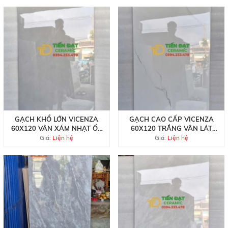
GẠCH KHỔ LỚN VICENZA
GẠCH CAO CẤP VICENZA
60X120 VÂN XÁM NHẠT ỐP
60X120 TRẮNG VÂN LÁT
LÁT BIỆT THỰ CAO CẤP
NỀN NHÀ HÀNG BÁN CHẠY
Giá:
Liện hệ
Giá:
Liện hệ
NHẤT