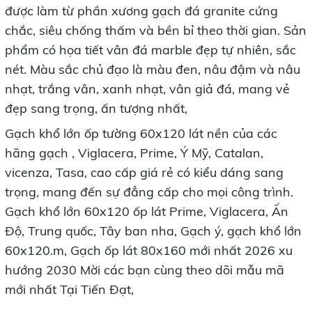
được làm từ phần xương gạch đá granite cứng
chắc, siêu chống thấm và bền bỉ theo thời gian. Sản
phẩm có họa tiết vân đá marble đẹp tự nhiên, sắc
nét. Màu sắc chủ đạo là màu đen, nâu đậm và nâu
nhạt, trắng vân, xanh nhạt, vân giả đá, mang vẻ
đẹp sang trọng, ấn tượng nhất,
Gạch khổ lớn ốp tường 60x120 lát nền của các
hãng gạch , Viglacera, Prime, Ý Mỹ, Catalan,
vicenza, Tasa, cao cấp giá rẻ có kiểu dáng sang
trọng, mang đến sự đẳng cấp cho mọi công trình.
Gạch khổ lớn 60x120 ốp lát Prime, Viglacera, Ấn
Độ, Trung quốc, Tây ban nha, Gạch ý, gạch khổ lớn
60x120.m, Gạch ốp lát 80x160 mới nhất 2026 xu
hướng 2030 Mời các bạn cùng theo dõi mẫu mã
mới nhất Tại Tiến Đạt,