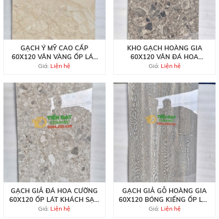
GẠCH Ý MỸ CAO CẤP
KHO GẠCH HOÀNG GIA
60X120 VÂN VÀNG ỐP LÁT
60X120 VÂN ĐÁ HOA
NHÀ HÀNG QUÁN BAR
CƯƠNG TẠI HCM
Giá:
Liện hệ
Giá:
Liện hệ
GẠCH GIẢ ĐÁ HOA CƯỜNG
GẠCH GIẢ GỖ HOÀNG GIA
60X120 ỐP LÁT KHÁCH SẠN
60X120 BÓNG KIẾNG ỐP LÁT
CAO CẤP
QUẦY TIẾP TÂN
Giá:
Liện hệ
Giá:
Liện hệ