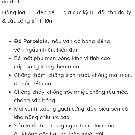
ổn định
Hàng loại 1 – đẹp đều – giá cực kỳ ưu đãi cho đại lý
& các công trình lớn
Đá Porcelain
, màu vân gỗ bóng kiếng
vân
ngẫu nhiên, hiện đại
Bề mặt phủ men bóng kính vi tinh cao
cấp,
sang trọng, bền màu
Chống thấm, chống trơn trượt, chống mài mòn,
độ sắc nét cao
Chống cháy, chống sốc nhiệt, chống rêu mốc,
chống sấp bóng
Mài cạnh, xương gạch cứng, dày, siêu bền và
khả năng chịu lực cao
Sản xuất theo Công nghệ hiện đại châu
âu
không độc hại, an toàn tuyệt đối