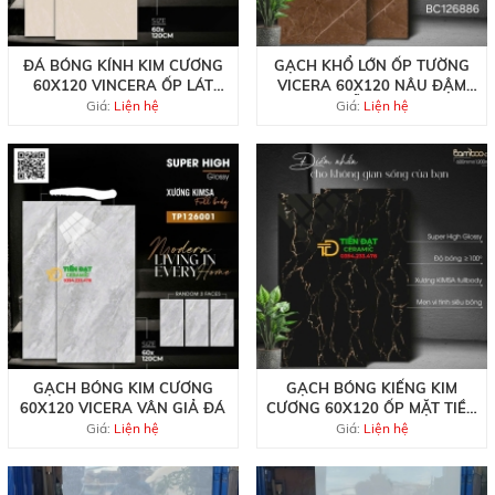
ĐÁ BÓNG KÍNH KIM CƯƠNG
GẠCH KHỔ LỚN ỐP TƯỜNG
60X120 VINCERA ỐP LÁT
VICERA 60X120 NÂU ĐẬM
VÀNG KEM
MẪU MỚI
Giá:
Liện hệ
Giá:
Liện hệ
GẠCH BÓNG KIM CƯƠNG
GẠCH BÓNG KIẾNG KIM
60X120 VICERA VÂN GIẢ ĐÁ
CƯƠNG 60X120 ỐP MẶT TIỀN
ĐEN VÀNG
Giá:
Liện hệ
Giá:
Liện hệ