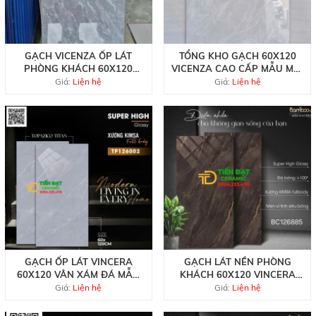
GẠCH VICENZA ỐP LÁT
TỔNG KHO GẠCH 60X120
PHÒNG KHÁCH 60X120
VICENZA CAO CẤP MẪU MỚI
BÓNG KIẾNG VÂN XÁM GIẢ
TẠI HCM
Giá:
Liện hệ
Giá:
Liện hệ
ĐÁ
GẠCH ỐP LÁT VINCERA
GẠCH LÁT NỀN PHÒNG
60X120 VÂN XÁM ĐÁ MẪU
KHÁCH 60X120 VINCERA
MỚI TẠI QUÂN 7
MÀU NÂU KHẮC KIM
Giá:
Liện hệ
Giá:
Liện hệ