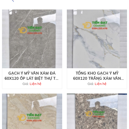
GẠCH Ý MỸ VÂN XÁM ĐÁ
TỔNG KHO GẠCH Ý MỸ
60X120 ỐP LÁT BIỆT THỰ TẠI
60X120 TRẮNG XÁM VÂN
QUẬN 7
VÀNG MẪU MỚI
Giá:
Liện hệ
Giá:
Liện hệ