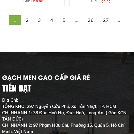
MỚI TẠI QUẬN 3
BÓNG KIM CƯƠNG
Giá:
Liện hệ
Giá:
Liện hệ
1
2
3
4
5
...
26
27
»
GẠCH MEN CAO CẤP GIÁ RẺ
TIẾN ĐẠT
Địa Chỉ:
TỔNG KHO: 297 Nguyễn Cửu Phú, Xã Tân Nhựt, TP. HCM
CHI NHÁNH 1: 38 Đức Hoà Hạ, Đức Hoà, Long An. ( Gần KCN
TÂN ĐỨC)
CHI NHÁNH 2: 97 Phạm Hữu Chí, Phường 15, Quận 5, Hồ Chí
Minh, Việt Nam