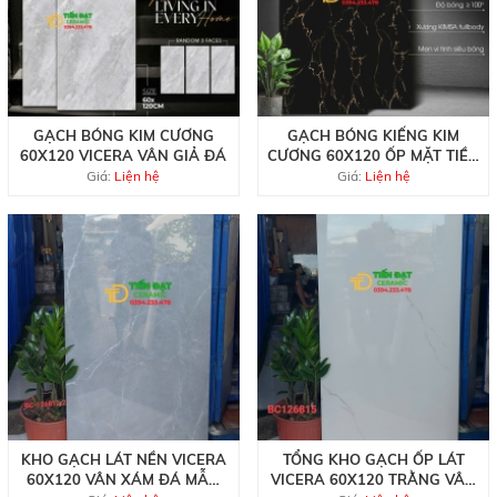
GẠCH BÓNG KIM CƯƠNG
GẠCH BÓNG KIẾNG KIM
60X120 VICERA VÂN GIẢ ĐÁ
CƯƠNG 60X120 ỐP MẶT TIỀN
ĐEN VÀNG
Giá:
Liện hệ
Giá:
Liện hệ
KHO GẠCH LÁT NỀN VICERA
TỔNG KHO GẠCH ỐP LÁT
60X120 VÂN XÁM ĐÁ MẪU
VICERA 60X120 TRẰNG VÂN