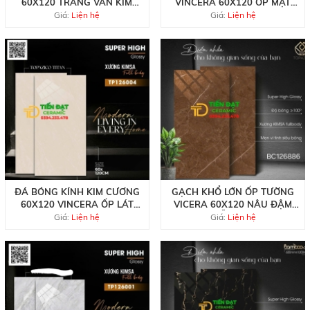
60X120 TRẮNG VÂN KIM
VINCERA 60X120 ỐP MẶT
CƯƠNG VINCERA
TIỀN
Giá:
Liện hệ
Giá:
Liện hệ
ĐÁ BÓNG KÍNH KIM CƯƠNG
GẠCH KHỔ LỚN ỐP TƯỜNG
60X120 VINCERA ỐP LÁT
VICERA 60X120 NÂU ĐẬM
VÀNG KEM
MẪU MỚI
Giá:
Liện hệ
Giá:
Liện hệ