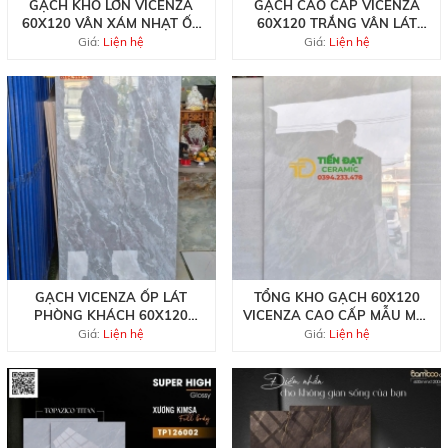
GẠCH KHỔ LỚN VICENZA
GẠCH CAO CẤP VICENZA
60X120 VÂN XÁM NHẠT ỐP
60X120 TRẮNG VÂN LÁT
LÁT BIỆT THỰ CAO CẤP
NỀN NHÀ HÀNG BÁN CHẠY
Giá:
Liện hệ
Giá:
Liện hệ
NHẤT
GẠCH VICENZA ỐP LÁT
TỔNG KHO GẠCH 60X120
PHÒNG KHÁCH 60X120
VICENZA CAO CẤP MẪU MỚI
BÓNG KIẾNG VÂN XÁM GIẢ
TẠI HCM
Giá:
Liện hệ
Giá:
Liện hệ
ĐÁ