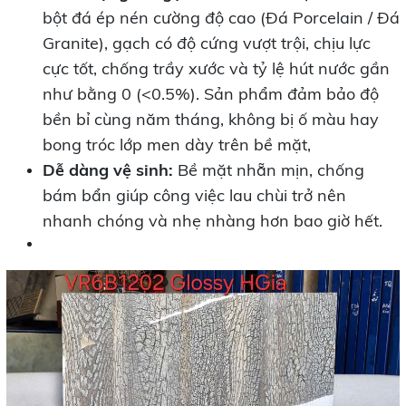
bột đá ép nén cường độ cao (Đá Porcelain / Đá
Granite), gạch có độ cứng vượt trội, chịu lực
cực tốt, chống trầy xước và tỷ lệ hút nước gần
như bằng 0 (<0.5%). Sản phẩm đảm bảo độ
bền bỉ cùng năm tháng, không bị ố màu hay
bong tróc lớp men dày trên bề mặt,
Dễ dàng vệ sinh:
Bề mặt nhẵn mịn, chống
bám bẩn giúp công việc lau chùi trở nên
nhanh chóng và nhẹ nhàng hơn bao giờ hết.