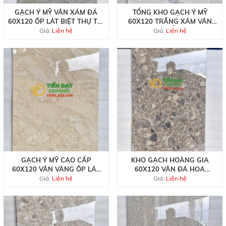
GẠCH Ý MỸ VÂN XÁM ĐÁ
TỔNG KHO GẠCH Ý MỸ
60X120 ỐP LÁT BIỆT THỰ TẠI
60X120 TRẮNG XÁM VÂN
QUẬN 7
VÀNG MẪU MỚI
Giá:
Liện hệ
Giá:
Liện hệ
GẠCH Ý MỸ CAO CẤP
KHO GẠCH HOÀNG GIA
60X120 VÂN VÀNG ỐP LÁT
60X120 VÂN ĐÁ HOA
NHÀ HÀNG QUÁN BAR
CƯƠNG TẠI HCM
Giá:
Liện hệ
Giá:
Liện hệ