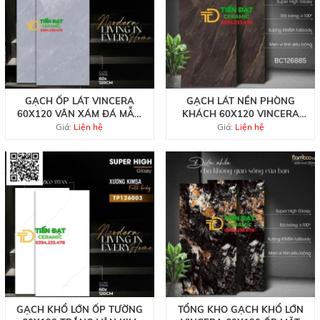
GẠCH ỐP LÁT VINCERA
GẠCH LÁT NỀN PHÒNG
60X120 VÂN XÁM ĐÁ MẪU
KHÁCH 60X120 VINCERA
MỚI TẠI QUÂN 7
MÀU NÂU KHẮC KIM
Giá:
Liện hệ
Giá:
Liện hệ
GẠCH KHỔ LỚN ỐP TƯỜNG
TỔNG KHO GẠCH KHỔ LỚN