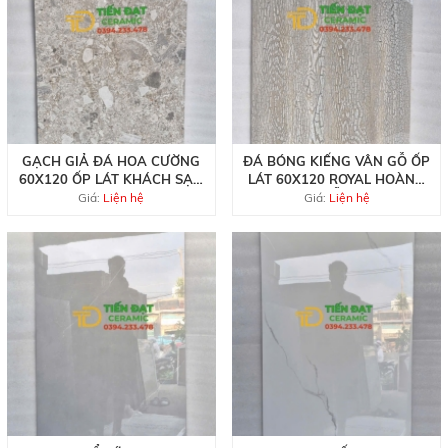
GẠCH GIẢ ĐÁ HOA CƯỜNG
ĐÁ BÓNG KIẾNG VÂN GỖ ỐP
60X120 ỐP LÁT KHÁCH SẠN
LÁT 60X120 ROYAL HOÀNG
CAO CẤP
GIA MẪU MỚI
Giá:
Liện hệ
Giá:
Liện hệ