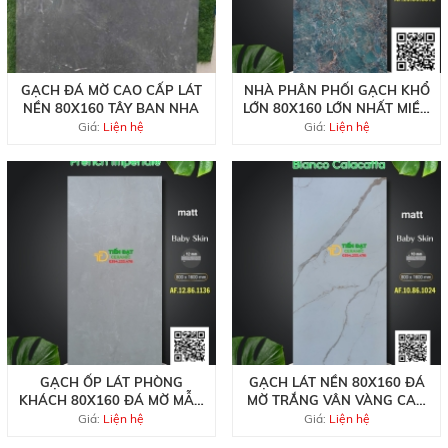
GẠCH ĐÁ MỜ CAO CẤP LÁT
NHÀ PHÂN PHỐI GẠCH KHỔ
NỀN 80X160 TÂY BAN NHA
LỚN 80X160 LỚN NHẤT MIỀN
NAM
Giá:
Liện hệ
Giá:
Liện hệ
GẠCH ỐP LÁT PHÒNG
GẠCH LÁT NỀN 80X160 ĐÁ
KHÁCH 80X160 ĐÁ MỜ MẪU
MỜ TRẮNG VÂN VÀNG CAO
MỚI
CẤP
Giá:
Liện hệ
Giá:
Liện hệ