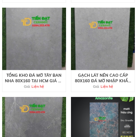
TỔNG KHO ĐÁ MỜ TÂY BAN
GẠCH LÁT NỀN CAO CẤP
NHA 80X160 TẠI HCM GIÁ RẺ
80X160 ĐÁ MỜ NHẬP KHẨU
NHẤT
TBN
Giá:
Liện hệ
Giá:
Liện hệ