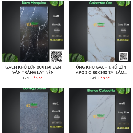
GẠCH KHỔ LỚN 80X160 ĐEN
TỔNG KHO GẠCH KHỔ LỚN
VÂN TRẮNG LÁT NỀN
APODIO 80X160 TẠI LÂM
ĐỒNG
Giá:
Liện hệ
Giá:
Liện hệ