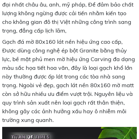
đại nhất châu âu, anh, mỹ pháp, Để đảm bảo chất
lượng không ngừng được cải tiến nhằm kiến tạo
cho không gian đô thị Việt những công trình sang
trọng, đẳng cấp lịch lãm,
Gạch đá mờ 80x160 lát nền hiệu ứng cao cấp,
Được dùng công nghệ ép bột Granite bằng thủy
lực, bề mặt phủ men mờ hiệu ứng Carving đa dạng
màu sắc họa tiết hoa văn, đây là loại gạch khổ lớn
này thường được ốp lát trong các tòa nhà sang
trọng. Ngoài vẻ đẹp, gạch lát nền 80x160 mờ matt
còn sở hữu nhiều ưu điểm vượt trội. Nguyên liệu và
quy trình sản xuất nên loại gạch rất thân thiện,
không gây các ảnh hưởng xấu hay ô nhiễm môi
trường xung quanh.