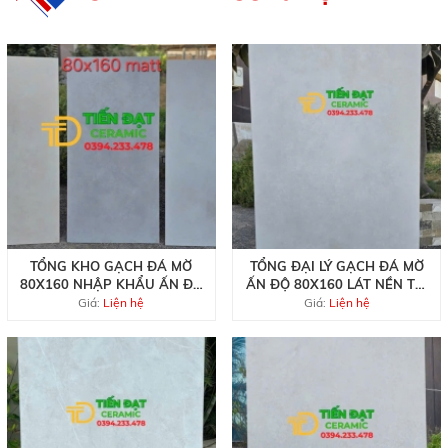
TỔNG KHO GẠCH ĐÁ MỜ
TỔNG ĐẠI LÝ GẠCH ĐÁ MỜ
80X160 NHẬP KHẨU ẤN ĐỘ
ẤN ĐỘ 80X160 LÁT NỀN TẠI
LỚN HCM
QUẬN 5
Giá:
Liện hệ
Giá:
Liện hệ