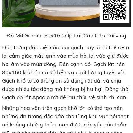
Đá Mờ Granite 80x160 Ốp Lát Cao Cấp Carving
Đặc trưng đặc biệt của loại gạch này là có thể đem
lại cảm giác mát lạnh vào mùa hè, lại vừa giữ được
hơi ấm vào mùa đông. Bên cạnh đó, Gạch lát nền
80x160 khổ lớn có độ bền và chất lượng tuyệt vời.
Gạch khổ to có thời gian sử dụng rất dài và chịu
được nhiều tác động mà không bị hư hại. Đồng thời,
Gạch ốp lát Apodio rất dễ lau chùi, vệ sinh khi cần.
Những hoa văn trên gạch khổ lớn có thể tạo nên
những ấn tượng độc đáo cho từng khu vực nội thất,
nó không những thỏa mãn được các yêu cầu thẩm
mỹ, mà còn mang dấu ấn cá tính và phong cách