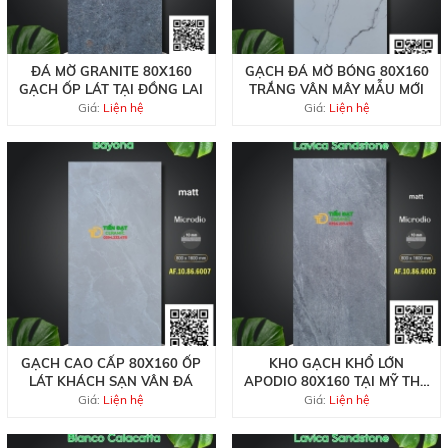
ĐÁ MỜ GRANITE 80X160
GẠCH ĐÁ MỜ BÓNG 80X160
GẠCH ỐP LÁT TẠI ĐỒNG LAI
TRẮNG VÂN MÂY MẪU MỚI
Giá:
Liện hệ
Giá:
Liện hệ
GẠCH CAO CẤP 80X160 ỐP
KHO GẠCH KHỔ LỚN
LÁT KHÁCH SẠN VÂN ĐÁ
APODIO 80X160 TẠI MỸ THO
TIỀN GIANG
Giá:
Liện hệ
Giá:
Liện hệ