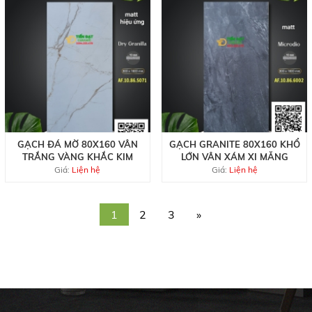
GẠCH ĐÁ MỜ 80X160 VÂN
GẠCH GRANITE 80X160 KHỔ
TRẮNG VÀNG KHẮC KIM
LỚN VÂN XÁM XI MĂNG
Giá:
Liện hệ
Giá:
Liện hệ
1
2
3
»