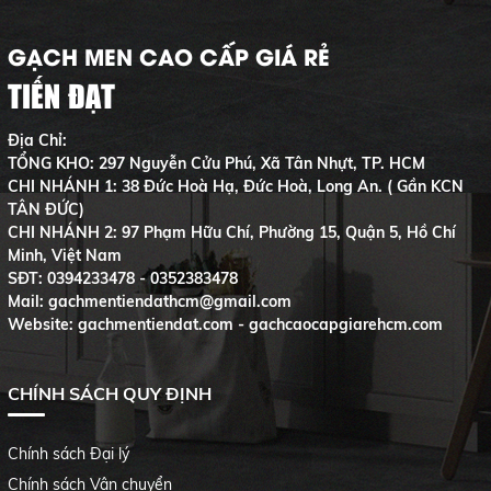
GẠCH MEN CAO CẤP GIÁ RẺ
TIẾN ĐẠT
Địa Chỉ:
TỔNG KHO: 297 Nguyễn Cửu Phú, Xã Tân Nhựt, TP. HCM
CHI NHÁNH 1: 38 Đức Hoà Hạ, Đức Hoà, Long An. ( Gần KCN
TÂN ĐỨC)
CHI NHÁNH 2: 97 Phạm Hữu Chí, Phường 15, Quận 5, Hồ Chí
Minh, Việt Nam
SĐT:
0394233478 - 0352383478
Mail: gachmentiendathcm@gmail.com
Website: gachmentiendat.com - gachcaocapgiarehcm.com
CHÍNH SÁCH QUY ĐỊNH
Chính sách Đại lý
Chính sách Vận chuyển