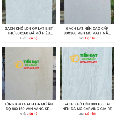
GẠCH KHỔ LỚN ỐP LÁT BIỆT
GẠCH LÁT NỀN CAO CẤP
THỰ 80X160 ĐÁ MỜ HIỆU
80X160 MEN MỜ MATT MẪU
ỨNG CARVING
MỚI
Giá:
Liện hệ
Giá:
Liện hệ
TỔNG KHO GẠCH ĐÁ MỜ ẤN
GẠCH KHỔ LỚN 80X160 LÁT
ĐỘ 80X160 VÂN VÀNG KEM
NỀN ĐÁ MỜ CARVING GIÁ RẺ
MỚI NHẤT
Giá:
Liện hệ
Giá:
Liện hệ