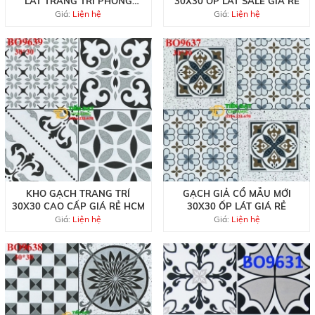
LÁT TRANG TRÍ PHÒNG
30X30 ỐP LÁT SALE GIÁ RẺ
KHÁCH
Giá:
Liện hệ
Giá:
Liện hệ
KHO GẠCH TRANG TRÍ
GẠCH GIẢ CỔ MẪU MỚI
30X30 CAO CẤP GIÁ RẺ HCM
30X30 ỐP LÁT GIÁ RẺ
Giá:
Liện hệ
Giá:
Liện hệ