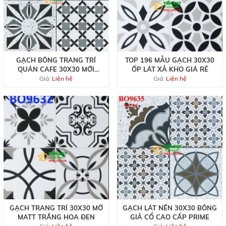
GẠCH BÔNG TRANG TRÍ
TOP 196 MẪU GẠCH 30X30
QUÁN CAFE 30X30 MỚI
ỐP LÁT XẢ KHO GIÁ RẺ
NHẤT
Giá:
Liện hệ
Giá:
Liện hệ
GẠCH TRANG TRÍ 30X30 MỜ
GẠCH LÁT NỀN 30X30 BÔNG
MATT TRẮNG HOA ĐEN
GIẢ CỔ CAO CẤP PRIME