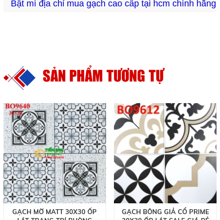
Bật mí địa chỉ mua gạch cao cấp tại hcm chính hãng
SẢN PHẨM TƯƠNG TỰ
GẠCH MỜ MATT 30X30 ỐP
GẠCH BÔNG GIẢ CỔ PRIME