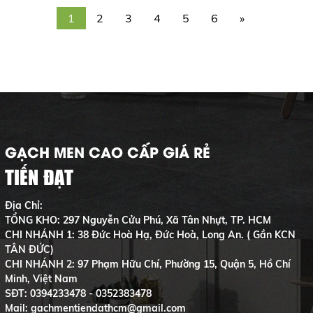
1
2
3
4
5
6
»
GẠCH MEN CAO CẤP GIÁ RẺ
TIẾN ĐẠT
Địa Chỉ:
TỔNG KHO: 297 Nguyễn Cửu Phú, Xã Tân Nhựt, TP. HCM
CHI NHÁNH 1: 38 Đức Hoà Hạ, Đức Hoà, Long An. ( Gần KCN
TÂN ĐỨC)
CHI NHÁNH 2: 97 Phạm Hữu Chí, Phường 15, Quận 5, Hồ Chí
Minh, Việt Nam
SĐT:
0394233478 - 0352383478
Mail: gachmentiendathcm@gmail.com