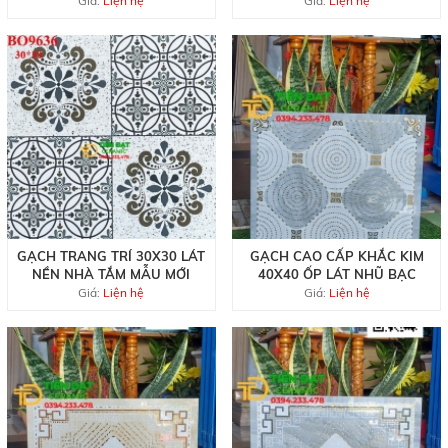
Giá:
Liện hệ
Giá:
Liện hệ
GẠCH TRANG TRÍ 30X30 LÁT
GẠCH CAO CẤP KHẮC KIM
NỀN NHÀ TẮM MẪU MỚI
40X40 ỐP LÁT NHŨ BẠC
Giá:
Liện hệ
Giá:
Liện hệ