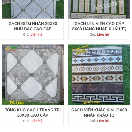
GẠCH ĐIỂM NHẤN 30X30
GẠCH LEN VIỀN CAO CẤP
NHŨ BẠC CAO CẤP
8X80 HÀNG NHẬP KHẨU TQ
Giá:
Liện hệ
Giá:
Liện hệ
TỔNG KHO GẠCH TRANG TRÍ
GẠCH VIỀN KHẮC KIM 15X80
30X30 CAO CẤP
NHẬP KHẨU TQ
Giá:
Liện hệ
Giá:
Liện hệ