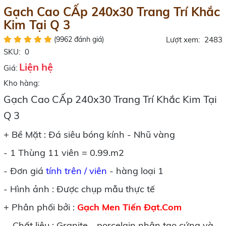
Gạch Cao CẤp 240x30 Trang Trí Khắc
Kim Tại Q 3
(9962 đánh giá)
Lượt xem:
2483
SKU:
0
Liện hệ
Giá:
Kho hàng:
Gạch Cao CẤp 240x30 Trang Trí Khắc Kim Tại
Q 3
+ Bề Mặt : Đá siêu bóng kính - Nhũ vàng
- 1 Thùng 11 viên = 0.99.m2
- Đơn giá
tính trên / viên
- hàng loại 1
- Hình ảnh : Được chụp mẫu thực tế
+ Phân phối bởi :
Gạch Men Tiến Đạt.Com
- Chất liệu : Granite - porcelain nhân tạo cứng và