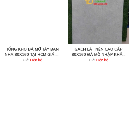
TỔNG KHO ĐÁ MỜ TÂY BAN
GẠCH LÁT NỀN CAO CẤP
NHA 80X160 TẠI HCM GIÁ RẺ
80X160 ĐÁ MỜ NHẬP KHẨU
NHẤT
TBN
Giá:
Liện hệ
Giá:
Liện hệ