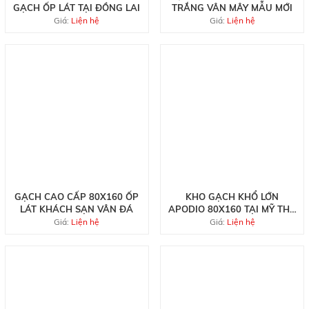
GẠCH ỐP LÁT TẠI ĐỒNG LAI
TRẮNG VÂN MÂY MẪU MỚI
Giá:
Liện hệ
Giá:
Liện hệ
GẠCH CAO CẤP 80X160 ỐP
KHO GẠCH KHỔ LỚN
LÁT KHÁCH SẠN VÂN ĐÁ
APODIO 80X160 TẠI MỸ THO
TIỀN GIANG
Giá:
Liện hệ
Giá:
Liện hệ