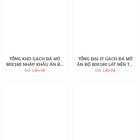
TỔNG KHO GẠCH ĐÁ MỜ
TỔNG ĐẠI LÝ GẠCH ĐÁ MỜ
80X160 NHẬP KHẨU ẤN ĐỘ
ẤN ĐỘ 80X160 LÁT NỀN TẠI
LỚN HCM
QUẬN 5
Giá:
Liện hệ
Giá:
Liện hệ