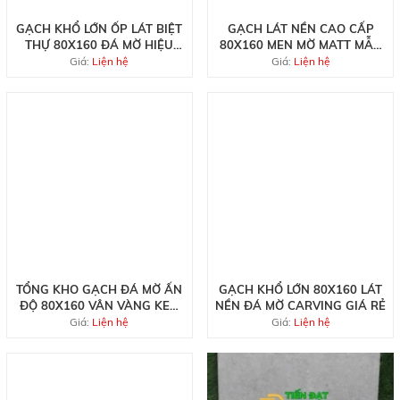
GẠCH KHỔ LỚN ỐP LÁT BIỆT
GẠCH LÁT NỀN CAO CẤP
THỰ 80X160 ĐÁ MỜ HIỆU
80X160 MEN MỜ MATT MẪU
ỨNG CARVING
MỚI
Giá:
Liện hệ
Giá:
Liện hệ
TỔNG KHO GẠCH ĐÁ MỜ ẤN
GẠCH KHỔ LỚN 80X160 LÁT
ĐỘ 80X160 VÂN VÀNG KEM
NỀN ĐÁ MỜ CARVING GIÁ RẺ
MỚI NHẤT
Giá:
Liện hệ
Giá:
Liện hệ