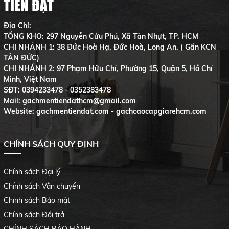
TIẾN ĐẠT
Địa Chỉ:
TỔNG KHO: 297 Nguyễn Cửu Phú, Xã Tân Nhựt, TP. HCM
CHI NHÁNH 1: 38 Đức Hoà Hạ, Đức Hoà, Long An. ( Gần KCN
TÂN ĐỨC)
CHI NHÁNH 2: 97 Phạm Hữu Chí, Phường 15, Quận 5, Hồ Chí
Minh, Việt Nam
SĐT:
0394233478 - 0352383478
Mail: gachmentiendathcm@gmail.com
Website: gachmentiendat.com - gachcaocapgiarehcm.com
CHÍNH SÁCH QUY ĐỊNH
Chính sách Đại lý
Chính sách Vận chuyển
Chính sách Bảo mật
Chính sách Đổi trả
CHÍNH SÁCH BẢO HÀNH