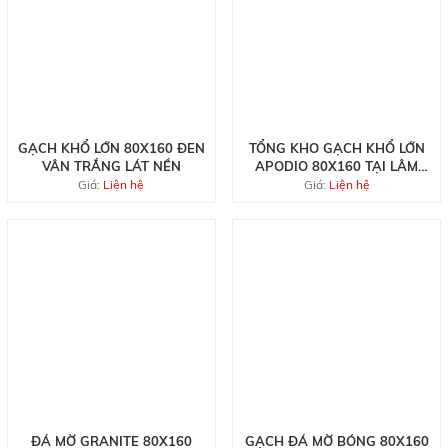
GẠCH KHỔ LỚN 80X160 ĐEN
TỔNG KHO GẠCH KHỔ LỚN
VÂN TRẮNG LÁT NỀN
APODIO 80X160 TẠI LÂM
ĐỒNG
Giá:
Liện hệ
Giá:
Liện hệ
ĐÁ MỜ GRANITE 80X160
GẠCH ĐÁ MỜ BÓNG 80X160