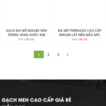
GẠCH ĐÁ MỜ 80X160 VÂN
ĐÁ MỜ TERRAZZO CAO CẤP
TRẮNG VÀNG KHẮC KIM
80X160 LÁT NỀN MẪU MỚI
NHẤT
Giá:
Liện hệ
Giá:
Liện hệ
1
2
3
»
GẠCH MEN CAO CẤP GIÁ RẺ