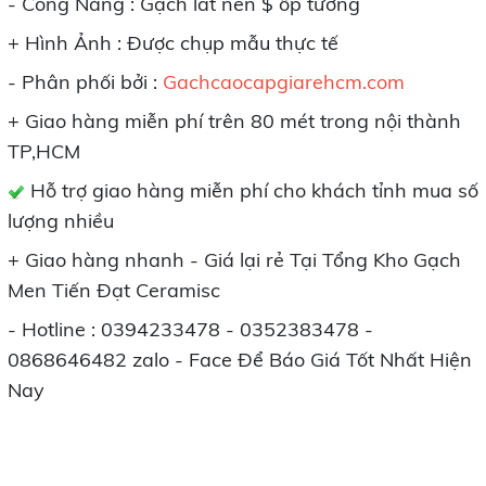
- Công Năng : Gạch lát nền $ ốp tường
+ Hình Ảnh : Được chụp mẫu thực tế
- Phân phối bởi :
Gachcaocapgiarehcm.com
+ Giao hàng miễn phí trên 80 mét trong nội thành
TP,HCM
Hỗ trợ giao hàng miễn phí cho khách tỉnh mua số
lượng nhiều
+ Giao hàng nhanh - Giá lại rẻ Tại Tổng Kho Gạch
Men Tiến Đạt Ceramisc
- Hotline : 0394233478 - 0352383478 -
0868646482 zalo - Face Để Báo Giá Tốt Nhất Hiện
Nay