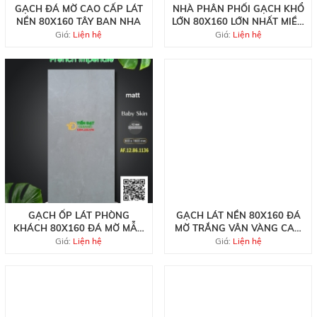
GẠCH ĐÁ MỜ CAO CẤP LÁT
NHÀ PHÂN PHỐI GẠCH KHỔ
NỀN 80X160 TÂY BAN NHA
LỚN 80X160 LỚN NHẤT MIỀN
NAM
Giá:
Liện hệ
Giá:
Liện hệ
GẠCH ỐP LÁT PHÒNG
GẠCH LÁT NỀN 80X160 ĐÁ
KHÁCH 80X160 ĐÁ MỜ MẪU
MỜ TRẮNG VÂN VÀNG CAO
MỚI
CẤP
Giá:
Liện hệ
Giá:
Liện hệ