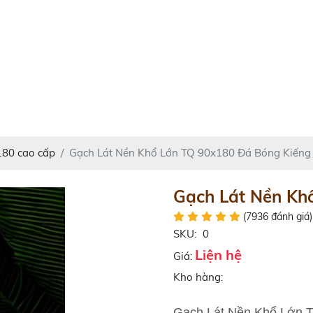
80 cao cấp
Gạch Lát Nền Khổ Lớn TQ 90x180 Đá Bóng Kiếng
Gạch Lát Nền Kh
(7936 đánh giá)
SKU:
0
Liện hệ
Giá:
Kho hàng:
Gạch Lát Nền Khổ Lớn 