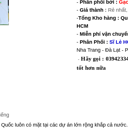
-
Phân phối bởi
:
Gạc
-
Giá thành
:
Rẻ nhất,
-
Tổng
Kho hàng
:
Quố
HCM
-
Miễn phí vận chuyể
-
Phân Phối
:
Sĩ Lẻ H
Nha Trang - Đà Lạt -
Hãy gọi : 03942334
-
tốt hơn nữa
iếng
Quốc luôn có mặt tại các dự án lớn rộng khắp cả nước