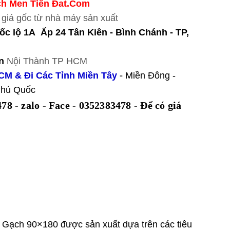
h Men Tiến Đat.Com
 giá gốc từ nhà máy sản xuất
c lộ 1A Ấp 24 Tân Kiên - Bình Chánh -
TP,
n
Nội Thành TP HCM
CM & Đi Các Tỉnh Miền Tây
-
Miền Đông -
 Phú Quốc
78 - zalo - Face - 0352383478 -
Để có giá
. Gạch 90×180 được sản xuất dựa trên các tiêu