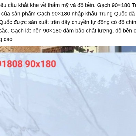
u cầu khắt khe về thẩm mỹ và độ bền. Gạch 90×180 Tru
ốt của sản phẩm Gạch 90×180 nhập khẩu Trung Quốc đã 
uốc được sản xuất trên dây chuyền tự động có độ chính
ắc. Gạch lát nền 90×180 đảm bảo chất lượng, độ bền ca
g cao