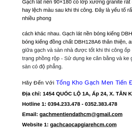
Gạch lát nền 90×180 có lớp xương granite rất
hay lệch màu sau khi thi công. Đây là yếu tố 
nhiều phong
cách khác nhau. Gạch lát nền bóng kiếng DBH
bóng kiếng đồng chất DBH128A6 thân thiện, a
giữa gạch và sàn nhà được tốt khi thi công ốp
trạng phồng rộp
- Sử dụng ke cân bằng và ke g
sàn có độ phẳng.
Tổng Kho Gạch Men Tiến 
Hãy Đến Với
Địa chỉ: 1454 QUỐC LỘ 1A, Ấp 24, X. TÂN
Hotline 1:
0394.233.478 -
0352.383.478
Email:
gachmentiendathcm@gmail.com
Website 1:
gachcaocapgiarehcm.com