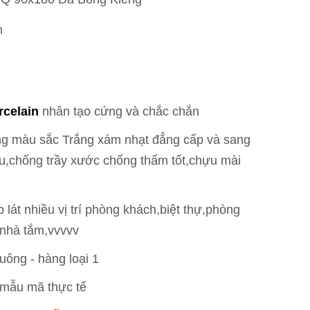
m
m
rcelain
nhân tạo cứng và chắc chắn
ếng màu sắc Trắng xám nhạt
đẳng cấp và sang
u,chống trầy xước chống thấm tốt,chựu mài
 lát nhiều vị trí phòng khách,biệt thự,phòng
 nhà tắm,vvvvv
vuông -
hàng loại 1
 mẫu mã thực tế