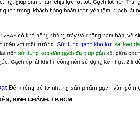
 cứng, giúp sản phẩm chịu lực rất tốt. Gạch lát nền T
rất quan trọng, khách hàng hoàn toàn yên tâm. Gạch lát
128A6 có khả năng chống trầy và chống bám bẩn, vệ s
n toàn với môi trường
-
Sử dụng gạch khổ lớn
sài keo dá
 lát nên
sử dụng keo dán gạch đá giúp gắn
kết giữa gạch
óc: Gạch ốp lát khi thi công nên sử dụng ke nhựa 2 li 
Đạt
Đ
ể không bỏ lỡ những sản phẩm gạch vân gỗ mới
 KIÊN, BÌNH CHÁNH, TP.HCM