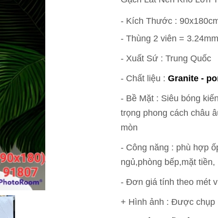
- Kích Thước : 90x180c
- Thùng 2 viên =
3.24m
- Xuất Sứ : Trung Quốc
- Chất liệu :
Granite - po
- Bề Mặt : Siêu bóng ki
trọng phong cách châu â
mòn
- Công năng : phù hợp ốp
ngủ,phòng bếp,mặt tiền,
- Đơn giá tính theo mét 
+ Hình ảnh : Được chụp