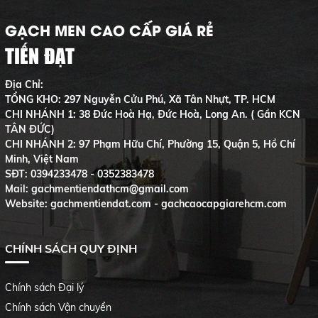
GẠCH MEN CAO CẤP GIÁ RẺ
TIẾN ĐẠT
Địa Chỉ:
TỔNG KHO: 297 Nguyễn Cửu Phú, Xã Tân Nhựt, TP. HCM
CHI NHÁNH 1: 38 Đức Hoà Hạ, Đức Hoà, Long An. ( Gần KCN
TÂN ĐỨC)
CHI NHÁNH 2: 97 Phạm Hữu Chí, Phường 15, Quận 5, Hồ Chí
Minh, Việt Nam
SĐT:
0394233478 - 0352383478
Mail: gachmentiendathcm@gmail.com
Website: gachmentiendat.com - gachcaocapgiarehcm.com
CHÍNH SÁCH QUY ĐỊNH
Chính sách Đại lý
Chính sách Vận chuyển