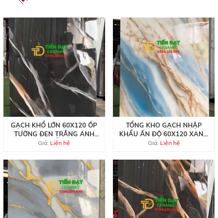
GẠCH KHỔ LỚN 60X120 ỐP
TỔNG KHO GẠCH NHẬP
TƯỜNG ĐEN TRẮNG ÁNH
KHẨU ẤN ĐỘ 60X120 XANH
VÀNG MẪU MỚI
TRẮNG KHẮC VÀNG
Giá:
Liện hệ
Giá:
Liện hệ