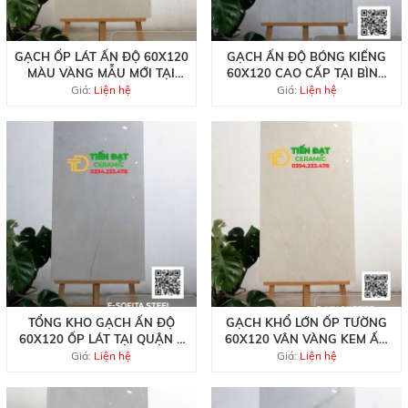
GẠCH ỐP LÁT ẤN ĐỘ 60X120
GẠCH ẤN ĐỘ BÓNG KIẾNG
MÀU VÀNG MẪU MỚI TẠI
60X120 CAO CẤP TẠI BÌNH
PHÚ NHUẬN
TÂN
Giá:
Liện hệ
Giá:
Liện hệ
TỔNG KHO GẠCH ẤN ĐỘ
GẠCH KHỔ LỚN ỐP TƯỜNG
60X120 ỐP LÁT TẠI QUẬN 7
60X120 VÂN VÀNG KEM ẤN
GIÁ RẺ
ĐỘ
Giá:
Liện hệ
Giá:
Liện hệ