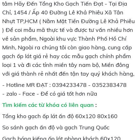
tâm Hãy Đến Tổng Kho Gạch Tiến Đạt - Tại Địa
Chỉ, 1454 / Ấp 40 Đường Lê Khả Phiêu Xã Tân
Nhựt TP,HCM ( Nằm Mặt Tiền Đường Lê Khả Phiêu
) Để coi mẫu mã thực tế và được tư vấn nhiều hơn
về sản phẩm, Ngoài khu vực Thành Phố Hồ Chí
Minh, Ngoài ra chúng tôi còn giao hàng, cung cấp
gạch ốp lát giá rẻ hay các mẫu gạch chính phẩm
loại 1 và đi các tỉnh miền tây nam bộ, Miền đông
với giá thành rẻ nhất đến tận tay quý khách hàng,
- Hotline MR ĐẠT : 0394233478 - 0352383478
- zalo - Face - Để có giá tốt hơn nữa
Tìm kiếm các từ khóa có liên quan
:
Tổng kho gạch ốp lát ấn độ 60x120 80x160
So sánh gạch ấn độ và gạch Trung Quốc
Gạch bóng kiếng ốp lát phòng khách 60x120