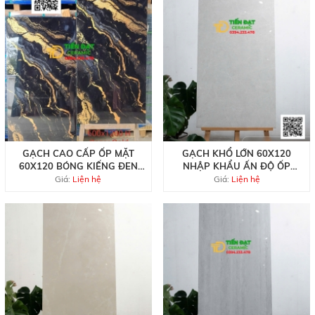
GẠCH CAO CẤP ỐP MẶT
GẠCH KHỔ LỚN 60X120
60X120 BÓNG KIẾNG ĐEN
NHẬP KHẨU ẤN ĐỘ ỐP
KHẮC KIM
PHÒNG KHÁCH
Giá:
Liện hệ
Giá:
Liện hệ