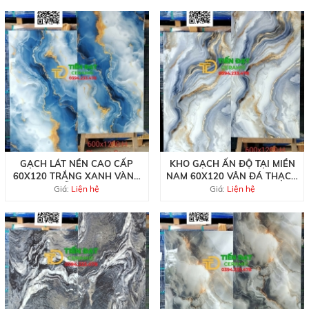
GẠCH LÁT NỀN CAO CẤP
KHO GẠCH ẤN ĐỘ TẠI MIỀN
60X120 TRẮNG XANH VÀNG
NAM 60X120 VÂN ĐÁ THẠCH
MẪU MỚI
ANH
Giá:
Liện hệ
Giá:
Liện hệ