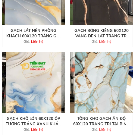
GẠCH LÁT NỀN PHÒNG
GẠCH BÓNG KIẾNG 60X120
KHÁCH 60X120 TRẮNG GIẢ
VÀNG ĐEN LÁT TRANG TRÍ
ĐÁ NHŨ VÀNG
ỐP CHỤ CỔNG
Giá:
Liện hệ
Giá:
Liện hệ
GẠCH KHỔ LỚN 60X120 ỐP
TỔNG KHO GẠCH ẤN ĐỘ
TƯỜNG TRẮNG XANH KHẮC
60X120 TRANG TRÍ TẠI BÌNH
KIM
TRỊ ĐÔNG
Giá:
Liện hệ
Giá:
Liện hệ