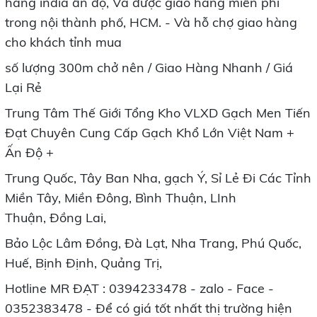
hãng india ấn độ, Và được giao hàng miễn phí
trong nội thành phố, HCM. - Và hỗ chợ giao hàng
cho khách tỉnh mua
số lượng 300m chở nên / Giao Hàng Nhanh / Giá
Lại Rẻ
Trung Tâm Thế Giới Tổng Kho VLXD Gạch Men Tiến
Đạt Chuyên Cung Cấp Gạch Khổ Lớn Việt Nam +
Ấn Độ +
Trung Quốc, Tây Ban Nha, gạch Ý, Sỉ Lẻ Đi Các Tỉnh
Miền Tây, Miền Đông, Bình Thuận, LInh
Thuận, Đồng Lai,
Bảo Lộc Lâm Đồng, Đà Lạt, Nha Trang, Phú Quốc,
Huế, Bịnh Định, Quảng Trị,
Hotline MR ĐẠT : 0394233478 - zalo - Face -
0352383478 - Để có giá tốt nhất thị trường hiện