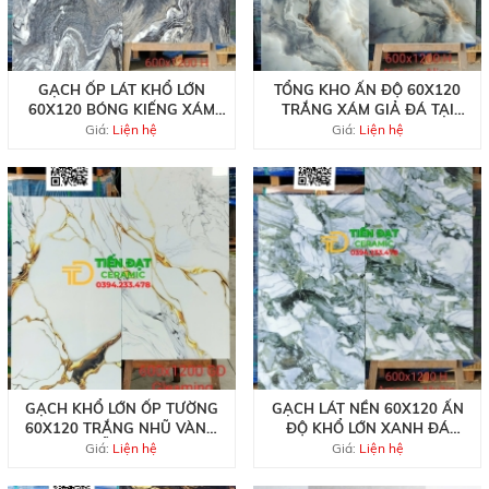
GẠCH ỐP LÁT KHỔ LỚN
TỔNG KHO ẤN ĐỘ 60X120
60X120 BÓNG KIẾNG XÁM
TRẮNG XÁM GIẢ ĐÁ TẠI
TRẮNG GIẢ ĐÁ
QUẬN 12
Giá:
Liện hệ
Giá:
Liện hệ
GẠCH KHỔ LỚN ỐP TƯỜNG
GẠCH LÁT NỀN 60X120 ẤN
60X120 TRẮNG NHŨ VÀNG
ĐỘ KHỔ LỚN XANH ĐÁ
MẪU MỚI
TRẮNG
Giá:
Liện hệ
Giá:
Liện hệ