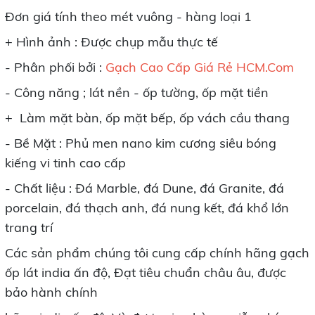
Đơn giá tính theo mét vuông - hàng loại 1
+ Hình ảnh : Được chụp mẫu thực tế
- Phân phối bởi :
Gạch Cao Cấp Giá Rẻ HCM.Com
- Công năng ; lát nền - ốp tường, ốp mặt tiền
+ Làm mặt bàn, ốp mặt bếp, ốp vách cầu thang
- Bề Mặt : Phủ men nano kim cương siêu bóng
kiếng vi tinh cao cấp
- Chất liệu : Đá Marble, đá Dune, đá Granite, đá
porcelain, đá thạch anh, đá nung kết, đá khổ lớn
trang trí
Các sản phẩm chúng tôi cung cấp chính hãng gạch
ốp lát india ấn độ, Đạt tiêu chuẩn châu âu, được
bảo hành chính