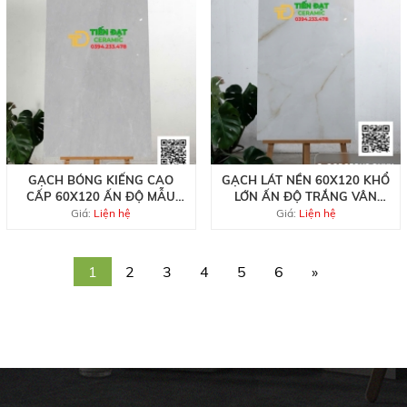
GẠCH BÓNG KIẾNG CAO
GẠCH LÁT NỀN 60X120 KHỔ
CẤP 60X120 ẤN ĐỘ MẪU
LỚN ẤN ĐỘ TRẮNG VÂN
MỚI GIÁ RẺ
VÀNG
Giá:
Liện hệ
Giá:
Liện hệ
1
2
3
4
5
6
»