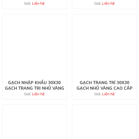
NHŨ VÀNG
Giá:
Liện hệ
Giá:
Liện hệ
GẠCH NHẬP KHẨU 30X30
GẠCH TRANG TRÍ 30X30
GẠCH TRANG TRI NHŨ VÀNG
GẠCH NHŨ VÀNG CAO CẤP
Giá:
Liện hệ
Giá:
Liện hệ