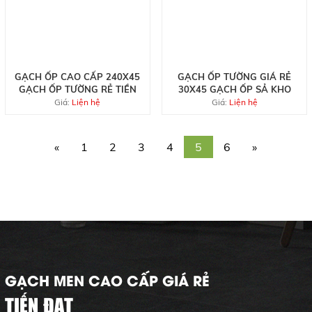
GẠCH ỐP CAO CẤP 240X45
GẠCH ỐP TƯỜNG GIÁ RẺ
GẠCH ỐP TƯỜNG RẺ TIỀN
30X45 GẠCH ỐP SẢ KHO
Giá:
Liện hệ
Giá:
Liện hệ
«
1
2
3
4
5
6
»
GẠCH MEN CAO CẤP GIÁ RẺ
TIẾN ĐẠT