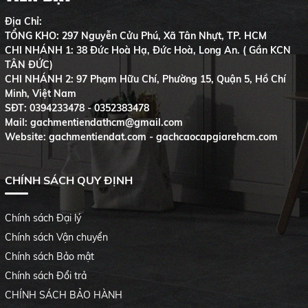
Địa Chỉ:
TỔNG KHO: 297 Nguyễn Cửu Phú, Xã Tân Nhựt, TP. HCM
CHI NHÁNH 1: 38 Đức Hoà Hạ, Đức Hoà, Long An. ( Gần KCN
TÂN ĐỨC)
CHI NHÁNH 2: 97 Phạm Hữu Chí, Phường 15, Quận 5, Hồ Chí
Minh, Việt Nam
SĐT:
0394233478 - 0352383478
Mail: gachmentiendathcm@gmail.com
Website: gachmentiendat.com - gachcaocapgiarehcm.com
CHÍNH SÁCH QUY ĐỊNH
Chính sách Đại lý
Chính sách Vận chuyển
Chính sách Bảo mật
Chính sách Đổi trả
CHÍNH SÁCH BẢO HÀNH