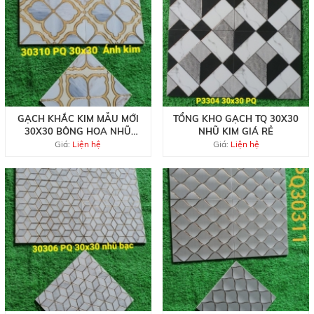
GẠCH KHẮC KIM MẪU MỚI
TỔNG KHO GẠCH TQ 30X30
30X30 BÔNG HOA NHŨ
NHŨ KIM GIÁ RẺ
VÀNG
Giá:
Liện hệ
Giá:
Liện hệ