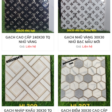
GẠCH CAO CẤP 240X30 TQ
GẠCH NHŨ VÀNG 30X30
NHŨ VÀNG
NHŨ BẠC MẪU MỚI
Giá:
Liện hệ
Giá:
Liện hệ
GẠCH NHẬP KHẨU 30X30 TQ
GẠCH ĐIỂM 30X30 CAO CẤP