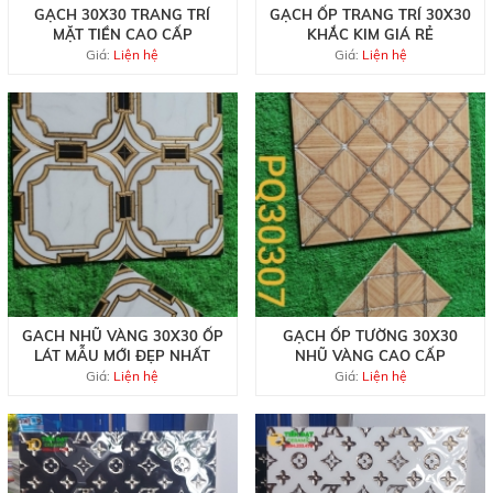
GẠCH 30X30 TRANG TRÍ
GẠCH ỐP TRANG TRÍ 30X30
MẶT TIỀN CAO CẤP
KHẮC KIM GIÁ RẺ
Giá:
Liện hệ
Giá:
Liện hệ
GACH NHŨ VÀNG 30X30 ỐP
GẠCH ỐP TƯỜNG 30X30
LÁT MẪU MỚI ĐẸP NHẤT
NHŨ VÀNG CAO CẤP
Giá:
Liện hệ
Giá:
Liện hệ