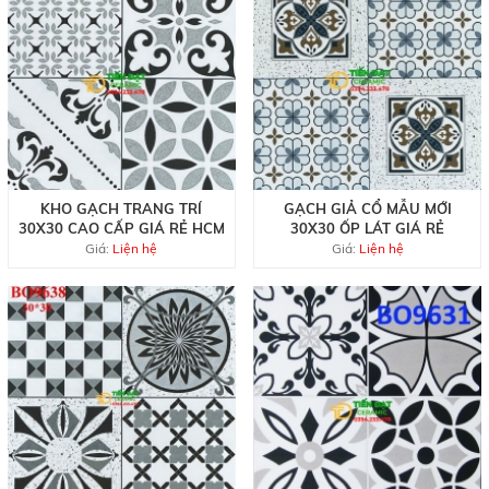
KHO GẠCH TRANG TRÍ
GẠCH GIẢ CỔ MẪU MỚI
30X30 CAO CẤP GIÁ RẺ HCM
30X30 ỐP LÁT GIÁ RẺ
Giá:
Liện hệ
Giá:
Liện hệ