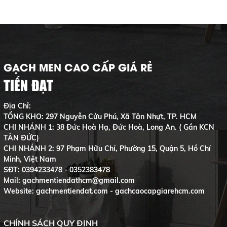
GẠCH MEN CAO CẤP GIÁ RẺ
TIẾN ĐẠT
Địa Chỉ:
TỔNG KHO: 297 Nguyễn Cửu Phú, Xã Tân Nhựt, TP. HCM
CHI NHÁNH 1: 38 Đức Hoà Hạ, Đức Hoà, Long An. ( Gần KCN
TÂN ĐỨC)
CHI NHÁNH 2: 97 Phạm Hữu Chí, Phường 15, Quận 5, Hồ Chí
Minh, Việt Nam
SĐT:
0394233478 - 0352383478
Mail: gachmentiendathcm@gmail.com
Website: gachmentiendat.com - gachcaocapgiarehcm.com
CHÍNH SÁCH QUY ĐỊNH