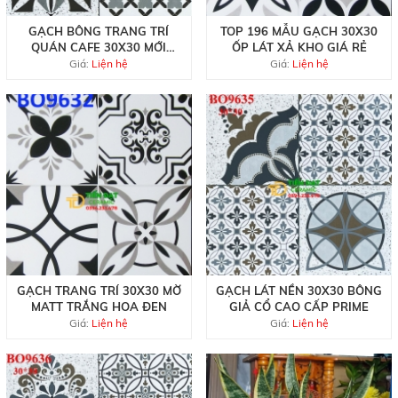
GẠCH BÔNG TRANG TRÍ
TOP 196 MẪU GẠCH 30X30
QUÁN CAFE 30X30 MỚI
ỐP LÁT XẢ KHO GIÁ RẺ
NHẤT
Giá:
Liện hệ
Giá:
Liện hệ
GẠCH TRANG TRÍ 30X30 MỜ
GẠCH LÁT NỀN 30X30 BÔNG
MATT TRẮNG HOA ĐEN
GIẢ CỔ CAO CẤP PRIME
Giá:
Liện hệ
Giá:
Liện hệ