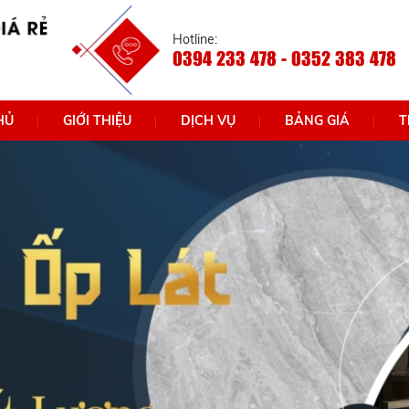
Hotline:
0394 233 478 - 0352 383 478
HỦ
GIỚI THIỆU
DỊCH VỤ
BẢNG GIÁ
T