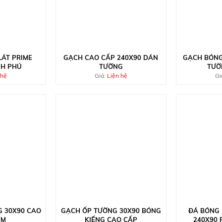
LÁT PRIME
GẠCH CAO CẤP 240X90 DÁN
GẠCH BÓNG
NH PHÚ
TƯỜNG
TƯỜ
 hệ
Giá:
Liện hệ
Gi
 30X90 CAO
GẠCH ỐP TƯỜNG 30X90 BÓNG
ĐÁ BÓNG 
CM
KIẾNG CAO CẤP
240X90 