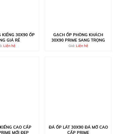
 KIẾNG 30X90 ỐP
GẠCH ỐP PHÒNG KHÁCH
NG GIÁ RẺ
30X90 PRIME SANG TRỌNG
á:
Liện hệ
Giá:
Liện hệ
KIẾNG CAO CẤP
ĐÁ ỐP LÁT 30X90 ĐÁ MỜ CAO
PRIME MỚI ĐẸP
CẤP PRIME