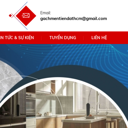
Email:
gachmentiendathcm@gmail.com
IN TỨC & SỰ KIỆN
TUYỂN DỤNG
LIÊN HỆ