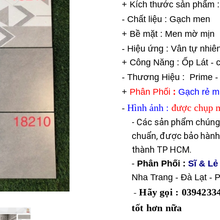
+ Kích thước sản phẩm
- Chất liệu : Gạch men
+ Bề mặt : Men mờ mịn
- Hiệu ứng : Vân tự nhiê
+ Công Năng : Ốp Lát - 
- Thương Hiệu : Prime 
+
Phân Phối
:
Gạch rẻ mi
Hình ảnh :
được chụp m
-
- Các sản phẩm chúng 
chuẩn, được bảo hành 
thành TP HCM.
-
Phân Phối
:
Sĩ & Lẻ
Nha Trang - Đà Lạt -
Hãy gọi : 03942334
-
tốt hơn nữa