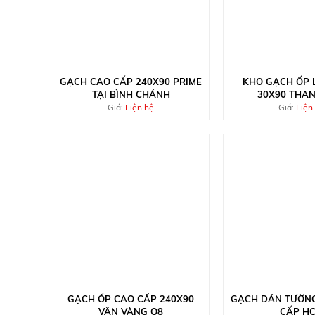
GẠCH CAO CẤP 240X90 PRIME
KHO GẠCH ỐP 
TẠI BÌNH CHÁNH
30X90 THA
Giá:
Liện hệ
Giá:
Liện
GẠCH ỐP CAO CẤP 240X90
GẠCH DÁN TƯỜNG
VÂN VÀNG Q8
CẤP H