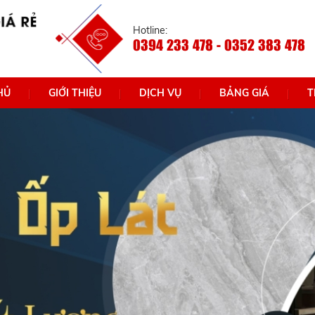
Hotline:
0394 233 478 - 0352 383 478
HỦ
GIỚI THIỆU
DỊCH VỤ
BẢNG GIÁ
T