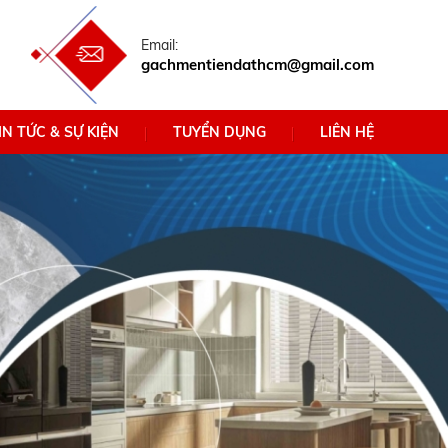
Email:
gachmentiendathcm@gmail.com
IN TỨC & SỰ KIỆN
TUYỂN DỤNG
LIÊN HỆ