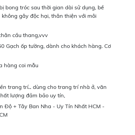
bị bong tróc sau thời gian dài sử dụng, bề
không gây độc hại, thân thiện với môi
chân cầu thang,vvv
x60 Gạch ốp tường, dành cho khách hàng. Cơ
ửa hàng coi mẫu
ền trang trí
..
dùng cho trang trí nhà ở, văn
hất lượng đảm bảo uy tín,
n Độ + Tây Ban Nha - Uy Tín Nhất HCM -
HCM