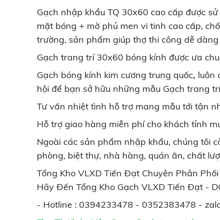
Gạch nhập khẩu TQ 30x60
cao cấp
được sử 
mặt bóng + mờ phủ men vi tinh cao cấp, chốn
trường, sản phẩm giúp thợ thi công dễ dàn
Gạch trang trí 30x60
bóng kính
được ưa chu
Gạch bóng kính kim cương trung quốc
,
luôn 
hội để bạn sở hữu những mẫu Gạch trang trí 
Tư vấn nhiệt tình hỗ trợ mang mẫu tới tận n
Hỗ trợ giao hàng miễn phí cho khách tỉnh mu
Ngoài các sản phẩm nhập khẩu, chúng tôi còn 
phòng, biệt thự, nhà hàng, quán ăn, chất l
Tổng Kho VLXD Tiến Đạt Chuyên Phân Phối 
Hãy Đến Tổng Kho Gạch VLXD Tiến Đạt - D
- Hotline : 0394233478 - 0352383478 - zalo 