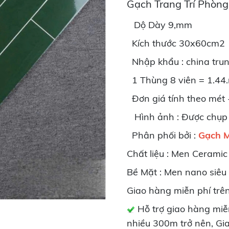
Gạch Trang Trí Phòn
Dộ Dày 9,mm
Kích thước 30x60cm2
Nhập khẩu : china tru
1 Thùng 8 viên = 1.44.
Đơn giá tính theo mét -
Hình ảnh : Được chụp 
Phân phối bởi :
Gạch M
Chất liệu : Men Ceramic
Bề Mặt : Men nano siêu
Giao hàng miễn phí trê
Hỗ trợ giao hàng miễ
nhiều 300m trở nên, Gia