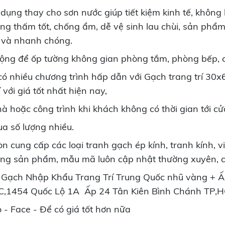
dụng thay cho sơn nước giúp tiết kiệm kinh tế, không 
g thấm tốt, chống ẩm, dễ vệ sinh lau chùi, sản phẩm 
g và nhanh chóng.
ộng để ốp tường không gian phòng tắm, phòng bếp, 
có nhiều chương trình hấp dẫn với Gạch trang trí 30
với giá tốt nhất hiện nay,
hà hoặc công trình khi khách không có thời gian tới c
a số lượng nhiều.
cung cấp các loại tranh gạch ép kính, tranh kính, vi
ượng sản phẩm, mẫu mã luôn cập nhật thường xuyên, c
Gạch Nhập Khẩu Trang Trí Trung Quốc nhũ vàng + Ấ
C,1454 Quốc Lộ 1A Ấp 24 Tân Kiên Bình Chánh TP,
- Face - Để có giá tốt hơn nữa