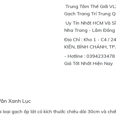
Trung Tâm Thế Giới VL
Gạch Trang Trí Trung 
Uy Tín Nhất HCM Và Sỉ 
Nha Trang - Lâm Đồng 
Địa Chỉ : Kho 1 - C4 /
KIÊN, BÌNH CHÁNH, TP
- Hotline : 0394233478
Giá Tốt Nhất Hiện Nay
Vân Xanh Lục
à loại gạch ốp lát có kích thước chiều dài 30cm và c