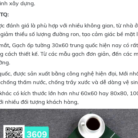
rình xây dựng.
 TQ:
 đánh giá là phù hợp với nhiều không gian, từ nhà ở
 giảm thiểu số lượng đường ron, tạo cảm giác bề mặt 
 mắt
,
Gạch ốp tường 30x60 trung quốc hiện nay có rấ
cách thiết kế. Từ các mẫu gạch đơn giản, đến các m
ường.
ốc, được sản xuất bằng công nghệ hiện đại, Mới nhất 
t, chống thấm nước, chống trầy xước và dễ dàng vệ sin
át khác có kích thước lớn hơn như 60x60 hay 80x80, 
ới nhiều đối tượng khách hàng,