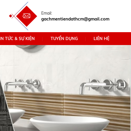
Email:
gachmentiendathcm@gmail.com
IN TỨC & SỰ KIỆN
TUYỂN DỤNG
LIÊN HỆ