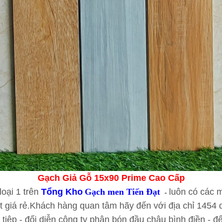
Gạch Giả Gỗ 15x90 Prime Cao Cấp
oại 1 trên
Tổng Kho
Gạch men Tiến Đạt
luôn có các 
-
t giá rẻ.Khách hàng quan tâm hãy đến với địa chỉ 1454
 tiệp - đối diễn công ty phân bón đầu châu bình điền - 