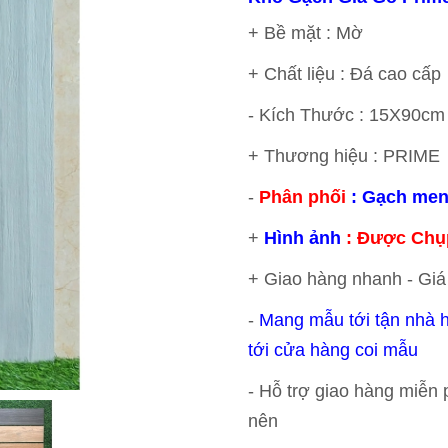
+ Bề mặt : Mờ
+ Chất liệu :
Đá
cao cấp
- Kích Thước : 15X90cm
+ Thương hiệu : PRIME
-
Phân phối
: Gạch men
+
Hình ảnh
: Được Chụ
+ Giao hàng nhanh - Giá 
-
Mang mẫu tới tận nhà h
tới cửa hàng coi mẫu
- Hỗ trợ giao hàng miễn 
nên