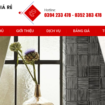
Hotline:
0394 233 478 - 0352 383 478
HỦ
GIỚI THIỆU
DỊCH VỤ
BẢNG GIÁ
T