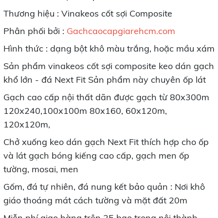
Thương hiệu : Vinakeos cốt sợi Composite
Phân phối bởi :
Gachcaocapgiarehcm.com
Hình thức : dạng bột khô màu trắng, hoặc mầu xám
Sản phẩm vinakeos cốt sợi composite keo dán gạch
khổ lớn - đá Next Fit Sản phẩm này chuyên ốp lát
Gạch cao cấp nội thất dãn được gạch từ 80x300m
120x240,100x100m 80x160, 60x120m,
120x120m,
Chở xuống keo dán gạch Next Fit thích hợp cho ốp
và lát gạch bóng kiếng cao cấp, gạch men ốp
tường, mosai, men
Gốm, đá tự nhiên, đá nung kết bảo quản : Nơi khô
giáo thoáng mát cách tường và mặt đất 20m
Miễn phí giao hàng trên 25 bao trong nội thành