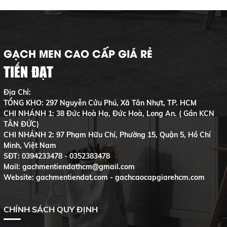
GẠCH MEN CAO CẤP GIÁ RẺ
TIẾN ĐẠT
Địa Chỉ:
TỔNG KHO: 297 Nguyễn Cửu Phú, Xã Tân Nhựt, TP. HCM
CHI NHÁNH 1: 38 Đức Hoà Hạ, Đức Hoà, Long An. ( Gần KCN
TÂN ĐỨC)
CHI NHÁNH 2: 97 Phạm Hữu Chí, Phường 15, Quận 5, Hồ Chí
Minh, Việt Nam
SĐT:
0394233478 - 0352383478
Mail: gachmentiendathcm@gmail.com
Website: gachmentiendat.com - gachcaocapgiarehcm.com
CHÍNH SÁCH QUY ĐỊNH