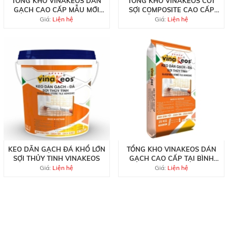
TỔNG KHO VINAKEOS DÁN
TỔNG KHO VINAKEOS CỐT
GẠCH CAO CẤP MẪU MỚI
SỢI COMPOSITE CAO CẤP
NHẤT
MẪU MỚI TẠI HCM
Giá:
Liện hệ
Giá:
Liện hệ
KEO DÃN GẠCH ĐÁ KHỔ LỚN
TỔNG KHO VINAKEOS DÁN
SỢI THỦY TINH VINAKEOS
GẠCH CAO CẤP TẠI BÌNH
CHÁNH
Giá:
Liện hệ
Giá:
Liện hệ