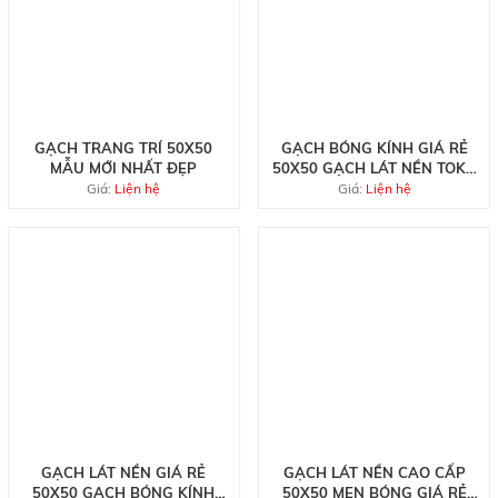
GẠCH TRANG TRÍ 50X50
GẠCH BÓNG KÍNH GIÁ RẺ
MẪU MỚI NHẤT ĐẸP
50X50 GẠCH LÁT NỀN TOKO
AL5809
Giá:
Liện hệ
Giá:
Liện hệ
GẠCH LÁT NỀN GIÁ RẺ
GẠCH LÁT NỀN CAO CẤP
50X50 GẠCH BÓNG KÍNH
50X50 MEN BÓNG GIÁ RẺ