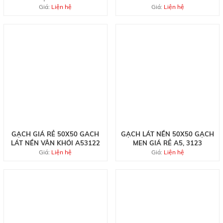
GIÁ RẺ AL5803
AL5802
Giá:
Liện hệ
Giá:
Liện hệ
GẠCH GIÁ RẺ 50X50 GACH
GẠCH LÁT NỀN 50X50 GẠCH
LÁT NỀN VÂN KHÓI A53122
MEN GIÁ RẺ A5, 3123
Giá:
Liện hệ
Giá:
Liện hệ