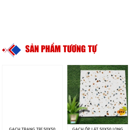
SẢN PHẨM TƯƠNG TỰ
GẠCH TRANG TRÍ 50X50
GẠCH ỐP LÁT 50X50 LONG