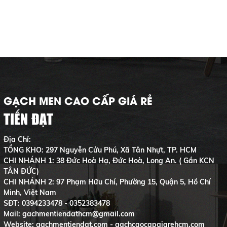
GẠCH MEN CAO CẤP GIÁ RẺ
TIẾN ĐẠT
Địa Chỉ:
TỔNG KHO: 297 Nguyễn Cửu Phú, Xã Tân Nhựt, TP. HCM
CHI NHÁNH 1: 38 Đức Hoà Hạ, Đức Hoà, Long An. ( Gần KCN
TÂN ĐỨC)
CHI NHÁNH 2: 97 Phạm Hữu Chí, Phường 15, Quận 5, Hồ Chí
Minh, Việt Nam
SĐT:
0394233478 - 0352383478
Mail: gachmentiendathcm@gmail.com
Website: gachmentiendat.com - gachcaocapgiarehcm.com