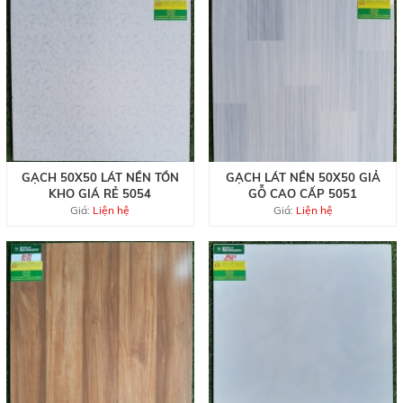
GẠCH 50X50 LÁT NỀN TỒN
GẠCH LÁT NỀN 50X50 GIẢ
KHO GIÁ RẺ 5054
GỖ CAO CẤP 5051
Giá:
Liện hệ
Giá:
Liện hệ