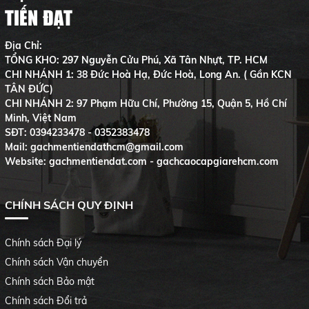
TIẾN ĐẠT
Địa Chỉ:
TỔNG KHO: 297 Nguyễn Cửu Phú, Xã Tân Nhựt, TP. HCM
CHI NHÁNH 1: 38 Đức Hoà Hạ, Đức Hoà, Long An. ( Gần KCN
TÂN ĐỨC)
CHI NHÁNH 2: 97 Phạm Hữu Chí, Phường 15, Quận 5, Hồ Chí
Minh, Việt Nam
SĐT:
0394233478 - 0352383478
Mail: gachmentiendathcm@gmail.com
Website: gachmentiendat.com - gachcaocapgiarehcm.com
CHÍNH SÁCH QUY ĐỊNH
Chính sách Đại lý
Chính sách Vận chuyển
Chính sách Bảo mật
Chính sách Đổi trả