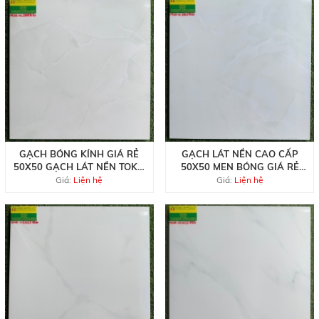
GẠCH BÓNG KÍNH GIÁ RẺ
GẠCH LÁT NỀN CAO CẤP
50X50 GẠCH LÁT NỀN TOKO
50X50 MEN BÓNG GIÁ RẺ
AL5809
AL5802
Giá:
Liện hệ
Giá:
Liện hệ