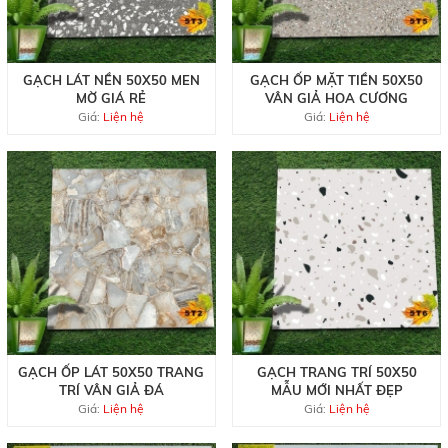
GẠCH LÁT NỀN 50X50 MEN
GẠCH ỐP MẶT TIỀN 50X50
MỜ GIÁ RẺ
VÂN GIẢ HOA CƯƠNG
Giá:
Liện hệ
Giá:
Liện hệ
GẠCH ỐP LÁT 50X50 TRANG
GẠCH TRANG TRÍ 50X50
TRÍ VÂN GIẢ ĐÁ
MẪU MỚI NHẤT ĐẸP
Giá:
Liện hệ
Giá:
Liện hệ