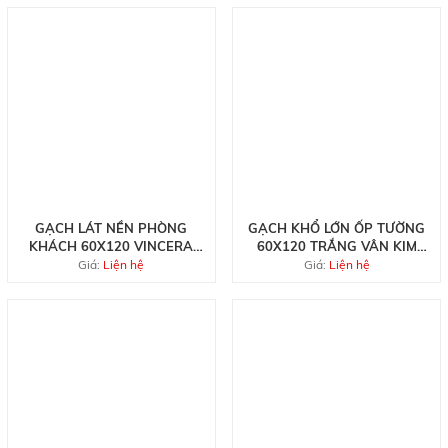
GẠCH LÁT NỀN PHÒNG
GẠCH KHỔ LỚN ỐP TƯỜNG
KHÁCH 60X120 VINCERA
60X120 TRẮNG VÂN KIM
MÀU NÂU KHẮC KIM
CƯƠNG VINCERA
Giá:
Liện hệ
Giá:
Liện hệ