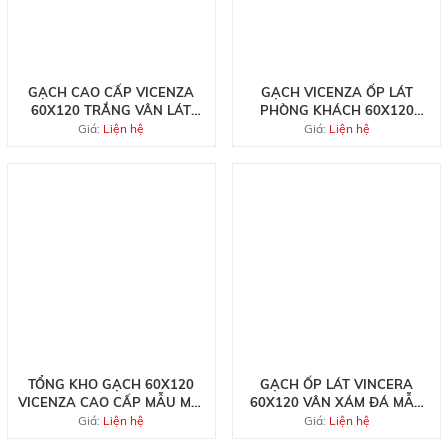
GẠCH CAO CẤP VICENZA
GẠCH VICENZA ỐP LÁT
60X120 TRẮNG VÂN LÁT
PHÒNG KHÁCH 60X120
NỀN NHÀ HÀNG BÁN CHẠY
BÓNG KIẾNG VÂN XÁM GIẢ
Giá:
Liện hệ
Giá:
Liện hệ
NHẤT
ĐÁ
TỔNG KHO GẠCH 60X120
GẠCH ỐP LÁT VINCERA
VICENZA CAO CẤP MẪU MỚI
60X120 VÂN XÁM ĐÁ MẪU
TẠI HCM
MỚI TẠI QUÂN 7
Giá:
Liện hệ
Giá:
Liện hệ