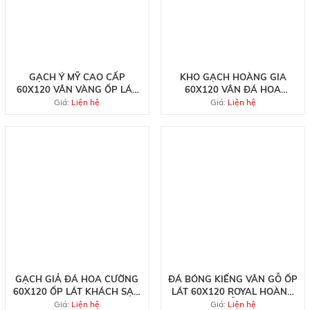
GẠCH Ý MỸ CAO CẤP
KHO GẠCH HOÀNG GIA
60X120 VÂN VÀNG ỐP LÁT
60X120 VÂN ĐÁ HOA
NHÀ HÀNG QUÁN BAR
CƯƠNG TẠI HCM
Giá:
Liện hệ
Giá:
Liện hệ
GẠCH GIẢ ĐÁ HOA CƯỜNG
ĐÁ BÓNG KIẾNG VÂN GỖ ỐP
60X120 ỐP LÁT KHÁCH SẠN
LÁT 60X120 ROYAL HOÀNG
CAO CẤP
GIA MẪU MỚI
Giá:
Liện hệ
Giá:
Liện hệ