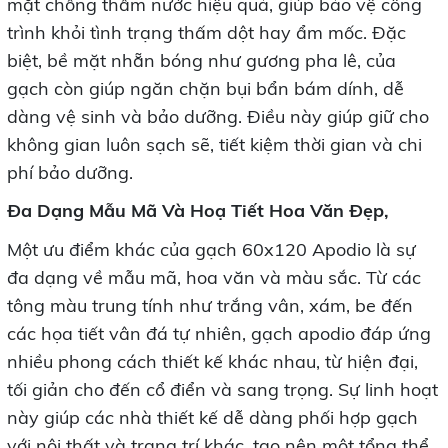
mặt chống thấm nước hiệu quả, giúp bảo vệ công
trình khỏi tình trạng thấm dột hay ẩm mốc. Đặc
biệt, bề mặt nhẵn bóng như gương pha lê, của
gạch còn giúp ngăn chặn bụi bẩn bám dính, dễ
dàng vệ sinh và bảo dưỡng. Điều này giúp giữ cho
không gian luôn sạch sẽ, tiết kiệm thời gian và chi
phí bảo dưỡng.
Đa Dạng Mẫu Mã Và Hoạ Tiết Hoa Văn Đẹp,
Một ưu điểm khác của gạch 60x120 Apodio là sự
đa dạng về mẫu mã, hoa văn và màu sắc. Từ các
tông màu trung tính như trắng vân, xám, be đến
các họa tiết vân đá tự nhiên, gạch apodio đáp ứng
nhiều phong cách thiết kế khác nhau, từ hiện đại,
tối giản cho đến cổ điển và sang trọng. Sự linh hoạt
này giúp các nhà thiết kế dễ dàng phối hợp gạch
với nội thất và trang trí khác, tạo nên một tổng thể