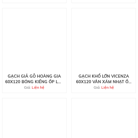
GẠCH GIẢ GỖ HOÀNG GIA
GẠCH KHỔ LỚN VICENZA
60X120 BÓNG KIẾNG ỐP LÁT
60X120 VÂN XÁM NHẠT ỐP
QUẦY TIẾP TÂN
LÁT BIỆT THỰ CAO CẤP
Giá:
Liện hệ
Giá:
Liện hệ