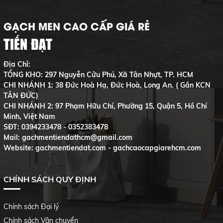
GẠCH MEN CAO CẤP GIÁ RẺ
TIẾN ĐẠT
Địa Chỉ:
TỔNG KHO: 297 Nguyễn Cửu Phú, Xã Tân Nhựt, TP. HCM
CHI NHÁNH 1: 38 Đức Hoà Hạ, Đức Hoà, Long An. ( Gần KCN
TÂN ĐỨC)
CHI NHÁNH 2: 97 Phạm Hữu Chí, Phường 15, Quận 5, Hồ Chí
Minh, Việt Nam
SĐT:
0394233478 - 0352383478
Mail: gachmentiendathcm@gmail.com
Website: gachmentiendat.com - gachcaocapgiarehcm.com
CHÍNH SÁCH QUY ĐỊNH
Chính sách Đại lý
Chính sách Vận chuyển