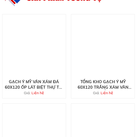
GẠCH Ý MỸ VÂN XÁM ĐÁ
TỔNG KHO GẠCH Ý MỸ
60X120 ỐP LÁT BIỆT THỰ TẠI
60X120 TRẮNG XÁM VÂN
QUẬN 7
VÀNG MẪU MỚI
Giá:
Liện hệ
Giá:
Liện hệ