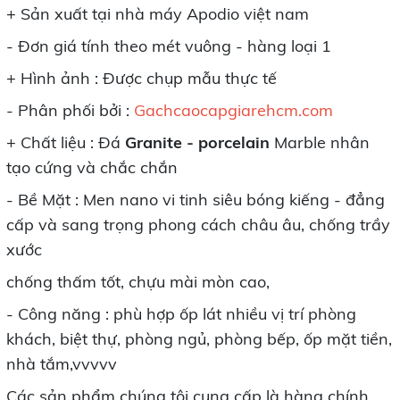
+ Sản xuất tại nhà máy Apodio việt nam
- Đơn giá tính theo mét vuông - hàng loại 1
+ Hình ảnh : Được chụp mẫu thực tế
- Phân phối bởi :
Gachcaocapgiarehcm.com
+ Chất liệu : Đá
Granite - porcelain
Marble nhân
tạo cứng và chắc chắn
- Bề Mặt : Men nano vi tinh siêu bóng kiếng - đẳng
cấp và sang trọng phong cách châu âu, chống trầy
xước
chống thấm tốt, chựu mài mòn cao,
- Công năng : phù hợp ốp lát nhiều vị trí phòng
khách, biệt thự, phòng ngủ, phòng bếp, ốp mặt tiền,
nhà tắm,vvvvv
Các sản phẩm chúng tôi cung cấp là hàng chính