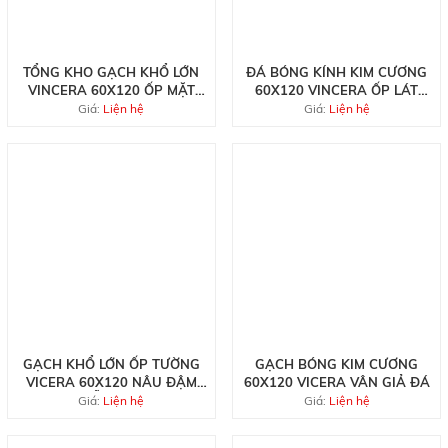
TỔNG KHO GẠCH KHỔ LỚN
ĐÁ BÓNG KÍNH KIM CƯƠNG
VINCERA 60X120 ỐP MẶT
60X120 VINCERA ỐP LÁT
TIỀN
VÀNG KEM
Giá:
Liện hệ
Giá:
Liện hệ
GẠCH KHỔ LỚN ỐP TƯỜNG
GẠCH BÓNG KIM CƯƠNG
VICERA 60X120 NÂU ĐẬM
60X120 VICERA VÂN GIẢ ĐÁ
MẪU MỚI
Giá:
Liện hệ
Giá:
Liện hệ