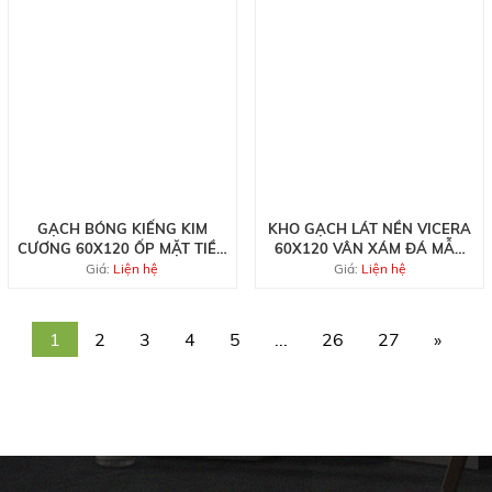
GẠCH BÓNG KIẾNG KIM
KHO GẠCH LÁT NỀN VICERA
CƯƠNG 60X120 ỐP MẶT TIỀN
60X120 VÂN XÁM ĐÁ MẪU
ĐEN VÀNG
MỚI TẠI QUẬN 3
Giá:
Liện hệ
Giá:
Liện hệ
1
2
3
4
5
...
26
27
»