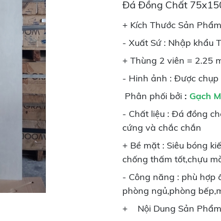
Đá Đồng Chất 75x15
+ Kích Thước Sản Phẩ
- Xuất Sứ : Nhập khẩu
+ Thùng 2 viên = 2.25 
- Hinh ảnh : Được chụp
Phân phối bởi
:
Gạch M
- Chất liệu : Đá đồng ch
cứng và chắc chắn
+ Bề mặt : Siêu bóng ki
chống thấm tốt,chựu m
- Công năng : phù hợp ố
phòng ngủ,phòng bếp,m
+ Nội Dung Sản Phẩm