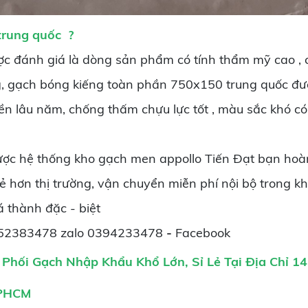
trung quốc
?
ợc đánh giá là dòng sản phẩm có tính thẩm mỹ cao , c
, gạch bóng kiếng toàn phần 750x150 trung quốc đư
n lâu năm, chống thấm chựu lực tốt , màu sắc khó c
ược hệ thống kho gạch men appollo Tiến Đạt bạn hoà
ẻ hơn thị trường, vận chuyển miễn phí nội bộ trong 
á thành đặc - biệt
ệ 0352383478 zalo 0394233478
-
Facebook
 Phối
Gạch Nhập
Khẩu
Khổ Lớn
,
S
ỉ Lẻ Tại Địa Chỉ 
TPHCM