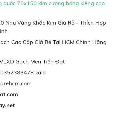
g quốc 75x150 kim cương bóng kiếng cao
 Nhũ Vàng Khắc Kim Giá Rẻ - Thích Hợp
ình
Gạch Cao Cấp Giá Rẻ Tại HCM Chính Hãng
 VLXD Gạch Men Tiến Đạt
- 0352383478 zalo
iarehcm.com
dat.com
ay.net