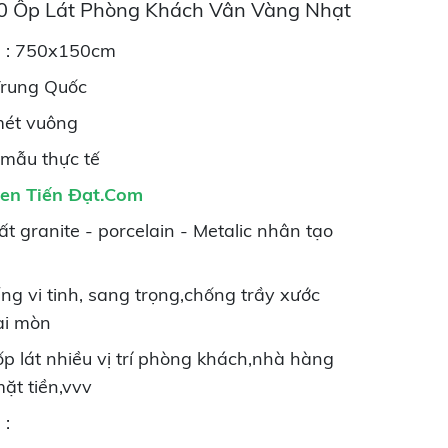
0 Ốp Lát Phòng Khách Vân Vàng Nhạt
m : 750x150cm
 Trung Quốc
mét vuông
 mẫu thực tế
en Tiến Đạt.Com
ất granite - porcelain - Metalic nhân tạo
ếng vi tinh, sang trọng,chống trầy xước
ài mòn
p lát nhiều vị trí phòng khách,nhà hàng
ặt tiền,vvv
 :