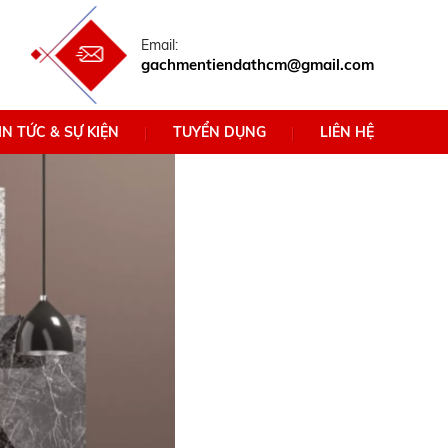
Email:
gachmentiendathcm@gmail.com
IN TỨC & SỰ KIỆN
TUYỂN DỤNG
LIÊN HỆ