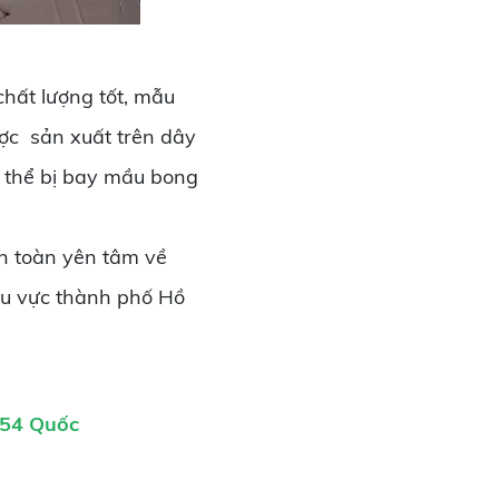
hất lượng tốt, mẫu
ợc sản xuất trên dây
ó thể bị bay mầu bong
n toàn yên tâm về
khu vực thành phố Hồ
1454 Quốc