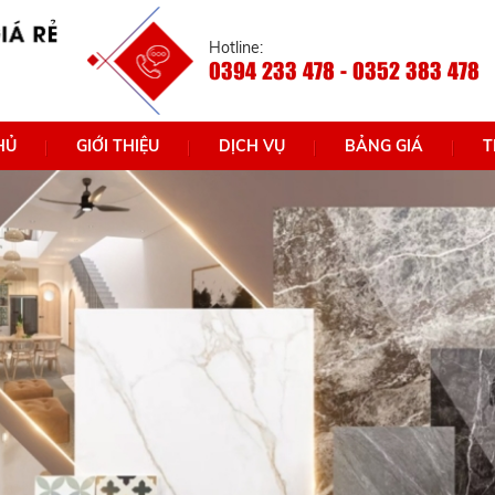
Hotline:
0394 233 478 - 0352 383 478
HỦ
GIỚI THIỆU
DỊCH VỤ
BẢNG GIÁ
T