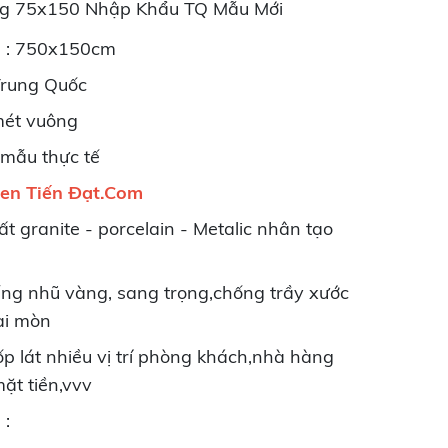
g 75x150 Nhập Khẩu TQ Mẫu Mới
m : 750x150cm
 Trung Quốc
mét vuông
 mẫu thực tế
en Tiến Đạt.Com
ất granite - porcelain - Metalic nhân tạo
iếng nhũ vàng, sang trọng,chống trầy xước
ài mòn
p lát nhiều vị trí phòng khách,nhà hàng
ặt tiền,vvv
 :