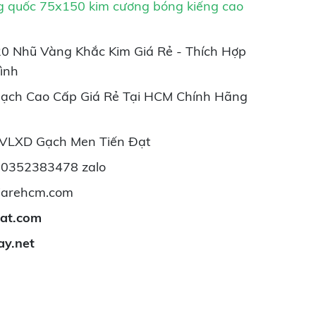
g quốc 75x150 kim cương bóng kiếng cao
 Nhũ Vàng Khắc Kim Giá Rẻ - Thích Hợp
ình
Gạch Cao Cấp Giá Rẻ Tại HCM Chính Hãng
 VLXD Gạch Men Tiến Đạt
- 0352383478 zalo
iarehcm.com
dat.com
ay.net