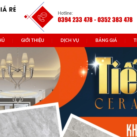
Hotline:
0394 233 478 - 0352 383 478
HỦ
GIỚI THIỆU
DỊCH VỤ
BẢNG GIÁ
T