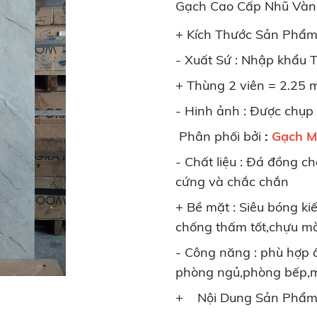
Gạch Cao Cấp Nhũ Vàn
+ Kích Thước Sản Phẩ
- Xuất Sứ : Nhập khẩu
+ Thùng 2 viên = 2.25 
- Hinh ảnh : Được chụp
Phân phối bởi
:
Gạch M
- Chất liệu : Đá đồng ch
cứng và chắc chắn
+ Bề mặt : Siêu bóng k
chống thấm tốt,chựu m
- Công năng : phù hợp ố
phòng ngủ,phòng bếp,m
+ Nội Dung Sản Phẩm