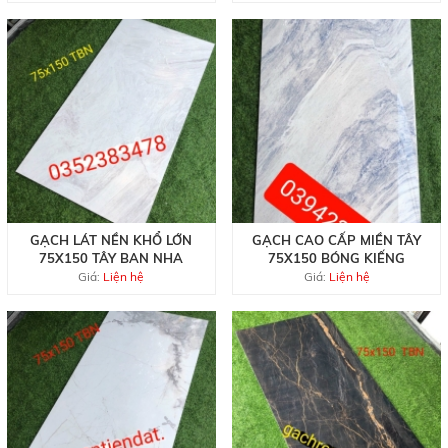
GẠCH LÁT NỀN KHỔ LỚN
GẠCH CAO CẤP MIỀN TÂY
75X150 TÂY BAN NHA
75X150 BÓNG KIẾNG
Giá:
Liện hệ
Giá:
Liện hệ