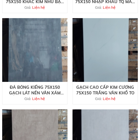
75X150 KHẮC KIM NHŨ BẠC
75X150 NHẬP KHẨU TQ MẪU
TQ
MỚI
Giá:
Liện hệ
Giá:
Liện hệ
ĐÁ BÓNG KIẾNG 75X150
GẠCH CAO CẤP KIM CƯƠNG
GẠCH LÁT NỀN VÂN XÁM
75X150 TRẮNG VÂN KHỔ TO
ĐẸP RẺ
Giá:
Liện hệ
Giá:
Liện hệ