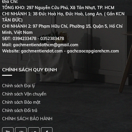
Địa Chỉ:
TỔNG KHO: 297 Nguyễn Cửu Phú, Xã Tân Nhựt, TP. HCM
CHI NHÁNH 1: 38 Đức Hoà Hạ, Đức Hoà, Long An. ( Gần KCN
TÂN ĐỨC)
CHI NHÁNH 2: 97 Phạm Hữu Chí, Phường 15, Quận 5, Hồ Chí
Minh, Việt Nam
SĐT:
0394233478 - 0352383478
Mail: gachmentiendathcm@gmail.com
Website: gachmentiendat.com - gachcaocapgiarehcm.com
CHÍNH SÁCH QUY ĐỊNH
Chính sách Đại lý
Chính sách Vận chuyển
Chính sách Bảo mật
Chính sách Đổi trả
CHÍNH SÁCH BẢO HÀNH