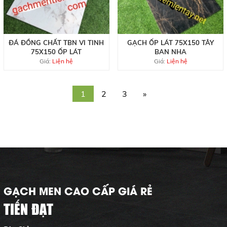
ĐÁ ĐỒNG CHẤT TBN VI TINH
GẠCH ỐP LÁT 75X150 TÂY
75X150 ỐP LÁT
BAN NHA
Giá:
Liện hệ
Giá:
Liện hệ
1
2
3
»
GẠCH MEN CAO CẤP GIÁ RẺ
TIẾN ĐẠT