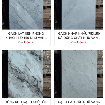
GẠCH LÁT NỀN PHÒNG
GẠCH NHẬP KHẨU 75X150
KHÁCH 75X150 NHŨ VÀNG
ĐÁ ĐỒNG CHẤT NHŨ VÀNG
TQ CAO CẤP
ĐẸP RẺ
Giá:
Liện hệ
Giá:
Liện hệ
TỔNG KHO GẠCH KHỔ LỚN
GẠCH CAO CẤP NHŨ VÀNG