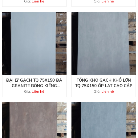
QUỐC
CAO CẤP
Giá:
Liện hệ
Giá:
Liện hệ
ĐẠI LÝ GẠCH TQ 75X150 ĐÁ
TỔNG KHO GẠCH KHỔ LỚN
GRANITE BÓNG KIẾNG
TQ 75X150 ỐP LÁT CAO CẤP
TRẮNG TRƠN
Giá:
Liện hệ
Giá:
Liện hệ