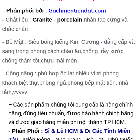
-
Phân phối bởi
:
Gachmentiendat.com
- Chất liệu :
Granite - porcelain
nhân tạo cứng và
chắc chắn
- Bề Mặt : Siêu bóng kiếng Kim Cương
-
đẳng cấp và
sang trọng phong cách châu âu,chống trầy xước
chống thấm tốt,chựu mài mòn
- Công năng : phù hợp ốp lát nhiều vị trí phòng
khách,biệt thự,phòng ngủ,phòng bếp,mặt tiền, nhà
tắm,vvvvv
+ Các sản phẩm chúng tôi cung cấp là hàng chính
hãng, đúng tiêu chuẩn, được bảo hành chính hãng
và được giao hàng miễn phí nội thành TP HCM.
-
Phân Phối
:
Sĩ & Lẻ HCM & Đi Các Tỉnh Miền
Tây
-
Miền Đông - Nha Trang - Đà Lạt - Phú Quốc