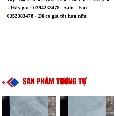
Hãy gọi : 0394233478 - zalo - Face -
-
0352383478 -
Để có giá tốt hơn nữa
SẢN PHẨM TƯƠNG TỰ