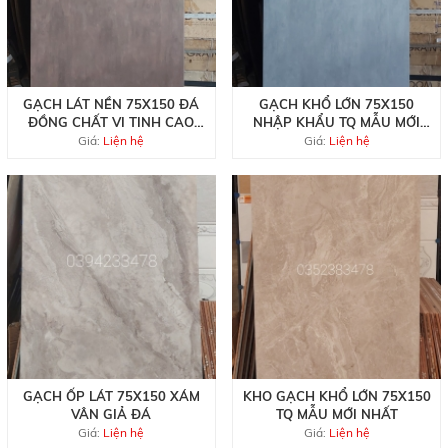
GẠCH LÁT NỀN 75X150 ĐÁ
GẠCH KHỔ LỚN 75X150
ĐỒNG CHẤT VI TINH CAO
NHẬP KHẨU TQ MẪU MỚI
CẤP
ĐẸP RẺ
Giá:
Liện hệ
Giá:
Liện hệ
GẠCH ỐP LÁT 75X150 XÁM
KHO GẠCH KHỔ LỚN 75X150
VÂN GIẢ ĐÁ
TQ MẪU MỚI NHẤT
Giá:
Liện hệ
Giá:
Liện hệ