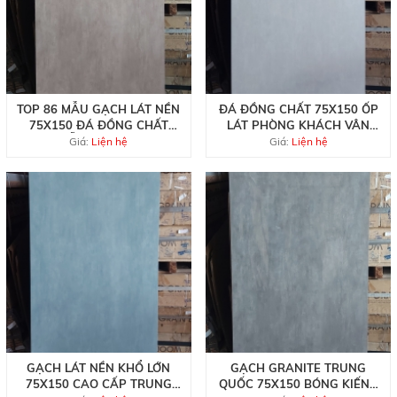
TOP 86 MẪU GẠCH LÁT NỀN
ĐÁ ĐỒNG CHẤT 75X150 ỐP
75X150 ĐÁ ĐỒNG CHẤT
LÁT PHÒNG KHÁCH VÂN
MẪU MỚI ĐẸP
VÀNG NHẠT
Giá:
Liện hệ
Giá:
Liện hệ
GẠCH LÁT NỀN KHỔ LỚN
GẠCH GRANITE TRUNG
75X150 CAO CẤP TRUNG
QUỐC 75X150 BÓNG KIẾNG