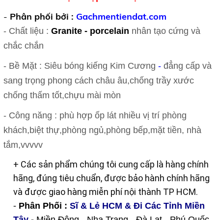
-
Phân phối bởi
:
Gachmentiendat.com
- Chất liệu :
Granite - porcelain
nhân tạo cứng và
chắc chắn
- Bề Mặt : Siêu bóng kiếng Kim Cương
-
đẳng cấp và
sang trọng phong cách châu âu,chống trầy xước
chống thấm tốt,chựu mài mòn
- Công năng : phù hợp ốp lát nhiều vị trí phòng
khách,biệt thự,phòng ngủ,phòng bếp,mặt tiền, nhà
tắm,vvvvv
+ Các sản phẩm chúng tôi cung cấp là hàng chính
hãng, đúng tiêu chuẩn, được bảo hành chính hãng
và được giao hàng miễn phí nội thành TP HCM.
-
Phân Phối
:
Sĩ & Lẻ HCM & Đi Các Tỉnh Miền
Tây
-
Miền Đông - Nha Trang - Đà Lạt - Phú Quốc