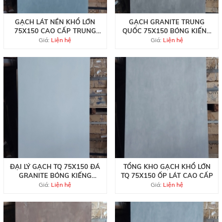
GẠCH LÁT NỀN KHỔ LỚN
GẠCH GRANITE TRUNG
75X150 CAO CẤP TRUNG
QUỐC 75X150 BÓNG KIẾNG
QUỐC
CAO CẤP
Giá:
Liện hệ
Giá:
Liện hệ
ĐẠI LÝ GẠCH TQ 75X150 ĐÁ
TỔNG KHO GẠCH KHỔ LỚN
GRANITE BÓNG KIẾNG
TQ 75X150 ỐP LÁT CAO CẤP
TRẮNG TRƠN
Giá:
Liện hệ
Giá:
Liện hệ