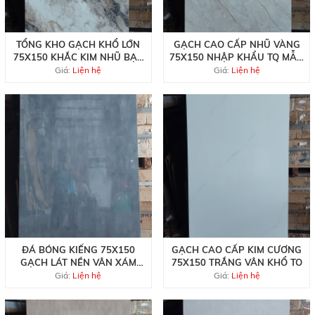
TỔNG KHO GẠCH KHỔ LỚN
GẠCH CAO CẤP NHŨ VÀNG
75X150 KHẮC KIM NHŨ BẠC
75X150 NHẬP KHẨU TQ MẪU
TQ
MỚI
Giá:
Liện hệ
Giá:
Liện hệ
ĐÁ BÓNG KIẾNG 75X150
GẠCH CAO CẤP KIM CƯƠNG
GẠCH LÁT NỀN VÂN XÁM
75X150 TRẮNG VÂN KHỔ TO
ĐẸP RẺ
Giá:
Liện hệ
Giá:
Liện hệ