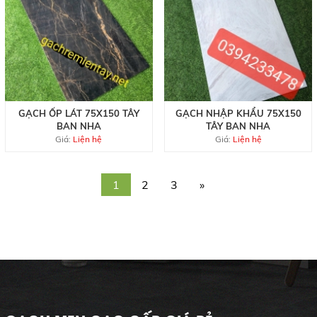
GẠCH ỐP LÁT 75X150 TÂY
GẠCH NHẬP KHẨU 75X150
BAN NHA
TÂY BAN NHA
Giá:
Liện hệ
Giá:
Liện hệ
1
2
3
»