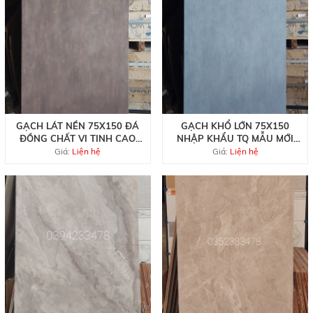
GẠCH LÁT NỀN 75X150 ĐÁ
GẠCH KHỔ LỚN 75X150
ĐỒNG CHẤT VI TINH CAO
NHẬP KHẨU TQ MẪU MỚI
CẤP
ĐẸP RẺ
Giá:
Liện hệ
Giá:
Liện hệ