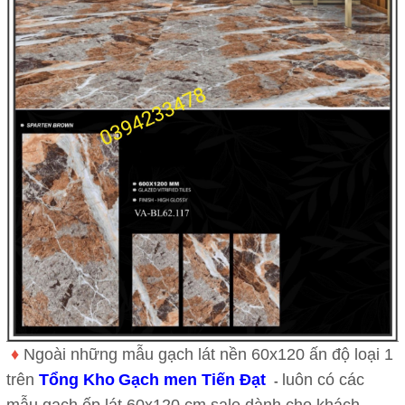
♦
Ngoài những mẫu gạch lát nền 60x120 ấn độ loại 1
trên
Tổng Kho
Gạch men Tiến Đạt
luôn có các
-
mẫu gạch ốp lát 60x120 cm sale dành cho khách