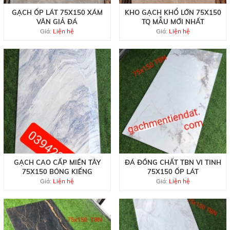
GẠCH ỐP LÁT 75X150 XÁM
KHO GẠCH KHỔ LỚN 75X150
VÂN GIẢ ĐÁ
TQ MẪU MỚI NHẤT
Giá:
Liện hệ
Giá:
Liện hệ
GẠCH CAO CẤP MIỀN TÂY
ĐÁ ĐỒNG CHẤT TBN VI TINH
75X150 BÓNG KIẾNG
75X150 ỐP LÁT
Giá:
Liện hệ
Giá:
Liện hệ