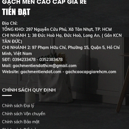
GẠCH MEN CAO CẤP GIÁ RẺ
TIẾN ĐẠT
Địa Chỉ:
TỔNG KHO: 297 Nguyễn Cửu Phú, Xã Tân Nhựt, TP. HCM
CHI NHÁNH 1: 38 Đức Hoà Hạ, Đức Hoà, Long An. ( Gần KCN
TÂN ĐỨC)
CHI NHÁNH 2: 97 Phạm Hữu Chí, Phường 15, Quận 5, Hồ Chí
Minh, Việt Nam
SĐT:
0394233478 - 0352383478
Mail: gachmentiendathcm@gmail.com
Website: gachmentiendat.com - gachcaocapgiarehcm.com
CHÍNH SÁCH QUY ĐỊNH
Chính sách Đại lý
Chính sách Vận chuyển
Chính sách Bảo mật