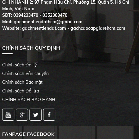
CHI NHÁNH 2: 97 Phạm Hữu Chí, Phường 15, Quận 5, Hồ Chí
Minh, Việt Nam
SĐT:
0394233478 - 0352383478
Mail: gachmentiendathcm@gmail.com
Website: gachmentiendat.com - gachcaocapgiarehcm.com
CHÍNH SÁCH QUY ĐỊNH
Chính sách Đại lý
Chính sách Vận chuyển
Chính sách Bảo mật
Chính sách Đổi trả
CHÍNH SÁCH BẢO HÀNH
FANPAGE FACEBOOK