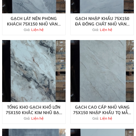
GẠCH LÁT NỀN PHÒNG
GẠCH NHẬP KHẨU 75X150
KHÁCH 75X150 NHŨ VÀNG
ĐÁ ĐỒNG CHẤT NHŨ VÀNG
TQ CAO CẤP
ĐẸP RẺ
Giá:
Liện hệ
Giá:
Liện hệ
TỔNG KHO GẠCH KHỔ LỚN
GẠCH CAO CẤP NHŨ VÀNG
75X150 KHẮC KIM NHŨ BẠC
75X150 NHẬP KHẨU TQ MẪU
TQ
MỚI
Giá:
Liện hệ
Giá:
Liện hệ