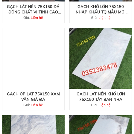
GẠCH LÁT NỀN 75X150 ĐÁ
GẠCH KHỔ LỚN 75X150
ĐỒNG CHẤT VI TINH CAO
NHẬP KHẨU TQ MẪU MỚI
CẤP
ĐẸP RẺ
Giá:
Liện hệ
Giá:
Liện hệ
GẠCH ỐP LÁT 75X150 XÁM
GẠCH LÁT NỀN KHỔ LỚN
VÂN GIẢ ĐÁ
75X150 TÂY BAN NHA
Giá:
Liện hệ
Giá:
Liện hệ