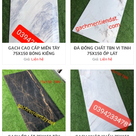
GẠCH CAO CẤP MIỀN TÂY
ĐÁ ĐỒNG CHẤT TBN VI TINH
75X150 BÓNG KIẾNG
75X150 ỐP LÁT
Giá:
Liện hệ
Giá:
Liện hệ