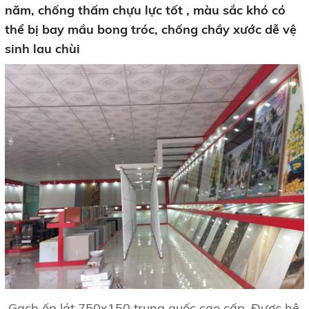
năm, chống thấm chựu lực tốt , màu sắc khó có
thể bị bay mầu bong tróc, chống chầy xước dễ vệ
sinh lau chùi
Gạch ốp lát 750x150 trung quốc cao cấp, Được hệ