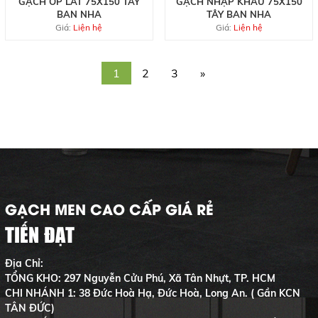
GẠCH ỐP LÁT 75X150 TÂY
GẠCH NHẬP KHẨU 75X150
BAN NHA
TÂY BAN NHA
Giá:
Liện hệ
Giá:
Liện hệ
1
2
3
»
GẠCH MEN CAO CẤP GIÁ RẺ
TIẾN ĐẠT
Địa Chỉ:
TỔNG KHO: 297 Nguyễn Cửu Phú, Xã Tân Nhựt, TP. HCM
CHI NHÁNH 1: 38 Đức Hoà Hạ, Đức Hoà, Long An. ( Gần KCN
TÂN ĐỨC)