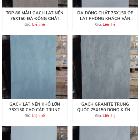
TOP 86 MẪU GẠCH LÁT NỀN
ĐÁ ĐỒNG CHẤT 75X150 ỐP
75X150 ĐÁ ĐỒNG CHẤT
LÁT PHÒNG KHÁCH VÂN
MẪU MỚI ĐẸP
VÀNG NHẠT
Giá:
Liện hệ
Giá:
Liện hệ
GẠCH LÁT NỀN KHỔ LỚN
GẠCH GRANITE TRUNG
75X150 CAO CẤP TRUNG
QUỐC 75X150 BÓNG KIẾNG
QUỐC
CAO CẤP
Giá:
Liện hệ
Giá:
Liện hệ