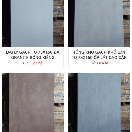
ĐẠI LÝ GẠCH TQ 75X150 ĐÁ
TỔNG KHO GẠCH KHỔ LỚN
GRANITE BÓNG KIẾNG
TQ 75X150 ỐP LÁT CAO CẤP
TRẮNG TRƠN
Giá:
Liện hệ
Giá:
Liện hệ