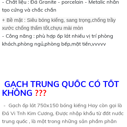
- Chất liệu : Đá Granite - porcelain - Metalic nhân
tạo cứng và chắc chắn
+ Bề mặt : Siêu bóng kiếng, sang trọng,chống trầy
xước chống thấm tốt,chựu mài mòn
-
Công năng : phù hợp ốp lát nhiều vị trí phòng
khách,phòng ngủ,phòng bếp,mặt tiền,vvvvv
GẠCH TRUNG QUỐC CÓ TỐT
KHÔNG
???
- Gạch ốp lát 750x150 bóng kiếng Hay còn gọi là
Đá Vi Tnh Kim Cương, Được nhập khẩu từ đất nước
trung quốc , là một trong những sản phẩm phân