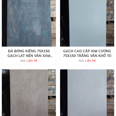
ĐÁ BÓNG KIẾNG 75X150
GẠCH CAO CẤP KIM CƯƠNG
GẠCH LÁT NỀN VÂN XÁM
75X150 TRẮNG VÂN KHỔ TO
ĐẸP RẺ
Giá:
Liện hệ
Giá:
Liện hệ